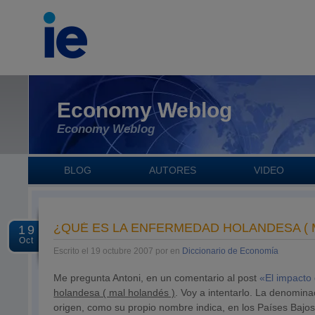
Economy Weblog
Economy Weblog
BLOG
AUTORES
VIDEO
¿QUÉ ES LA ENFERMEDAD HOLANDESA ( 
19
Oct
Escrito el 19 octubre 2007 por en
Diccionario de Economía
Me pregunta Antoni, en un comentario al post
«El impacto
holandesa ( mal holandés )
. Voy a intentarlo. La denomin
origen, como su propio nombre indica, en los Países Bajo