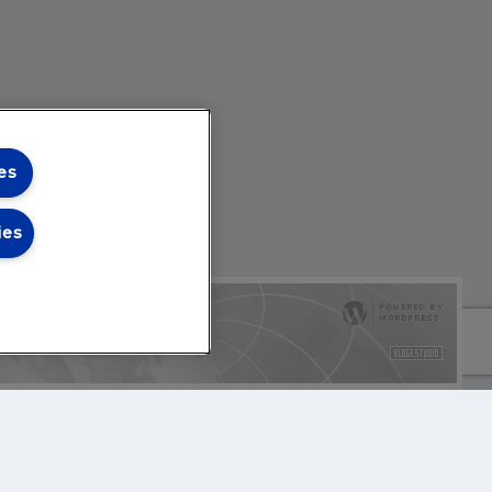
es
ies