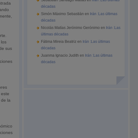
Sebastián Santiago Matías
en
Irán :Las últimas
ntrada
décadas
zando
Simón Máximo Sebastián
en
Irán :Las últimas
emente,
décadas
Nicolás Matías Jerónimo Gerónimo
en
Irán :Las
últimas décadas
rte.
 los
Fátima Mireia Beatriz
en
Irán :Las últimas
de sus
décadas
Juanma Ignacio Judith
en
Irán :Las últimas
aciones
décadas
ores
 este
 de la
nómico
aciones