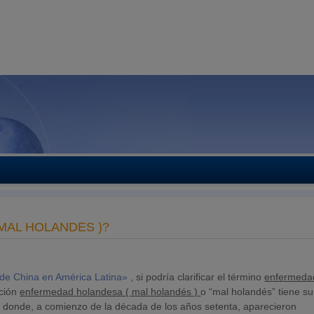
MAL HOLANDÉS )?
 de China en América Latina»
, si podría clarificar el término
enfermeda
ación
enfermedad holandesa ( mal holandés )
o “mal holandés” tiene su
s donde, a comienzo de la década de los años setenta, aparecieron