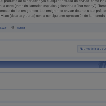
ipal producto de exportación y/o cualquier entrada de divisas, como las
tal a corto (también llamados capitales golondrina o “hot money”). Tam
remesas de los emigrantes. Los emigrantes envían dólares a sus paíse
visas (dólares y euros) con la consiguiente apreciación de la moneda 
ckback
Imprimir
FMI: ¿optimista o pe