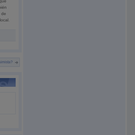
 que
bién
s de
local.
simista?