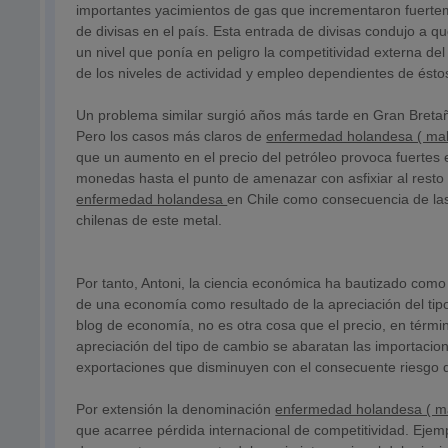
importantes yacimientos de gas que incrementaron fuertem
de divisas en el país. Esta entrada de divisas condujo a q
un nivel que ponía en peligro la competitividad externa d
de los niveles de actividad y empleo dependientes de ésto
Un problema similar surgió años más tarde en Gran Bretaña
Pero los casos más claros de
enfermedad holandesa ( mal
que un aumento en el precio del petróleo provoca fuertes
monedas hasta el punto de amenazar con asfixiar al resto 
enfermedad holandesa
en Chile como consecuencia de las
chilenas de este metal.
Por tanto, Antoni, la ciencia económica ha bautizado com
de una economía como resultado de la apreciación del ti
blog de economía, no es otra cosa que el precio, en térm
apreciación del tipo de cambio se abaratan las importaci
exportaciones que disminuyen con el consecuente riesgo 
Por extensión la denominación
enfermedad holandesa ( ma
que acarree pérdida internacional de competitividad. Ejem