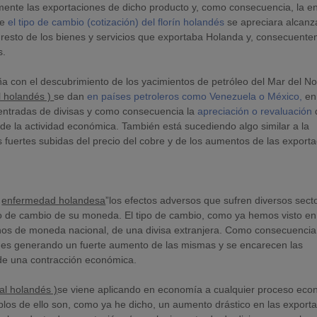
ente las exportaciones de dicho producto y, como consecuencia, la e
ue
el tipo de cambio (cotización) del florín holandés
se apreciara alcan
el resto de los bienes y servicios que exportaba Holanda y, consecuent
s.
 con el descubrimiento de los yacimientos de petróleo del Mar del No
 holandés )
se dan
en países petroleros como Venezuela o México,
en
 entradas de divisas y como consecuencia la
apreciación o revaluación
de la actividad económica. También está sucediendo algo similar a la
 fuertes subidas del precio del cobre y de los aumentos de las export
o
enfermedad holandesa
”los efectos adversos que sufren diversos sect
po de cambio de su moneda. El tipo de cambio, como ya hemos visto en
inos de moneda nacional, de una divisa extranjera. Como consecuencia
ones generando un fuerte aumento de las mismas y se encarecen las
de una contracción económica.
l holandés )
se viene aplicando en economía a cualquier proceso eco
plos de ello son, como ya he dicho, un aumento drástico en las export