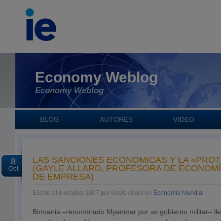
Economy Weblog
Economy Weblog
BLOG
AUTORES
VIDEO
LAS SANCIONES ECONÓMICAS Y LA «PRO
8
(GAYLE ALLARD, PROFESORA DE ECONOMÍ
Oct
DE EMPRESA)
Escrito el 8 octubre 2007 por Gayle Allard en
Economía Mundial
Birmania –renombrado Myanmar por su gobierno militar– llev