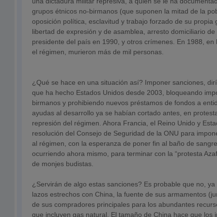
una dictadura militar represiva, a quien se le ha documentad
grupos étnicos no-birmanos (que suponen la mitad de la pob
oposición política, esclavitud y trabajo forzado de su propia 
libertad de expresión y de asamblea, arresto domiciliario de
presidente del país en 1990, y otros crímenes. En 1988, en l
el régimen, murieron más de mil personas.
¿Qué se hace en una situación así? Imponer sanciones, dirí
que ha hecho Estados Unidos desde 2003, bloqueando impo
birmanos y prohibiendo nuevos préstamos de fondos a entid
ayudas al desarrollo ya se habían cortado antes, en protesta 
represión del régimen. Ahora Francia, el Reino Unido y Est
resolución del Consejo de Seguridad de la ONU para impon
al régimen, con la esperanza de poner fin al baño de sangr
ocurriendo ahora mismo, para terminar con la “protesta Azaf
de monjes budistas.
¿Servirán de algo estas sanciones? Es probable que no, ya
lazos estrechos con China, la fuente de sus armamentos (jun
de sus compradores principales para los abundantes recurso
que incluyen gas natural. El tamaño de China hace que los 