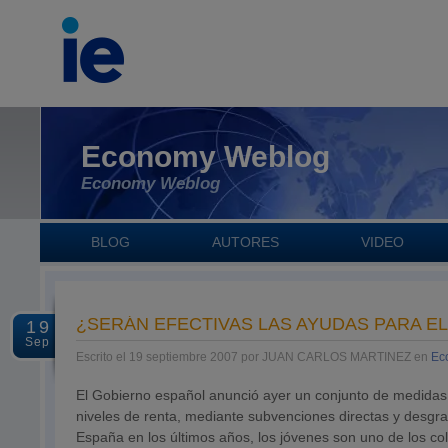
Economy Weblog
Economy Weblog
BLOG
AUTORES
VIDEO
¿SERÁN EFECTIVAS LAS AYUDAS PARA EL
19
Sep
Escrito el 19 septiembre 2007 por JUAN CARLOS MARTINEZ en
Ec
El Gobierno español anunció ayer un conjunto de medidas 
niveles de renta, mediante subvenciones directas y desgrav
España en los últimos años, los jóvenes son uno de los co