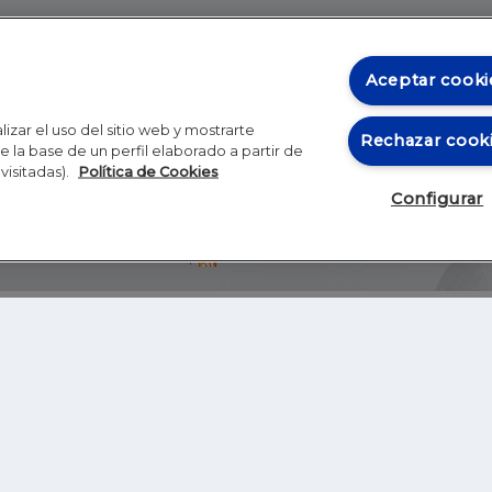
Aceptar cooki
izar el uso del sitio web y mostrarte
Rechazar cook
 la base de un perfil elaborado a partir de
visitadas).
Política de Cookies
Configurar
Blog
Autores
Video
Inicio
RSS
GHER EDUCATION
IE UNIVERSITY
S
IE LAW SCHOOL