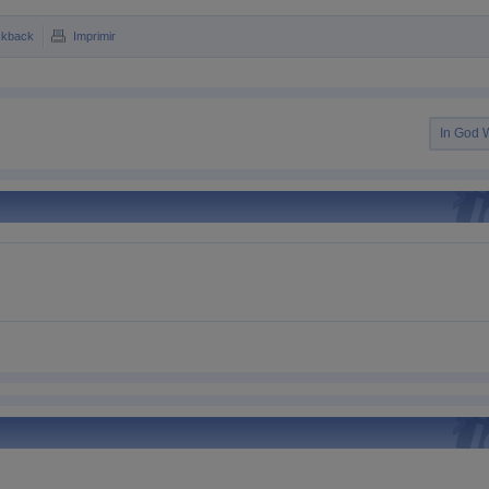
ckback
Imprimir
In God 