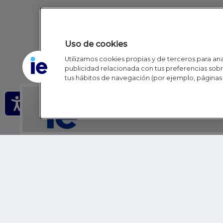
Uso de cookies
Utilizamos cookies propias y de terceros para anal
publicidad relacionada con tus preferencias sobre
tus hábitos de navegación (por ejemplo, páginas 
IE - REINVENTING HI
IE BUSINESS SCHOOL
IE SCHOOL OF POLITICS, ECONOMICS AND GLOBAL AFFAIR