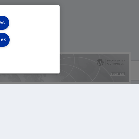
es
ies