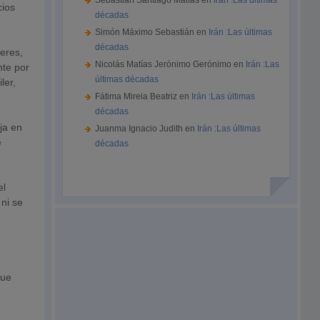
Sebastián Santiago Matías
en
Irán :Las últimas
cios
décadas
Simón Máximo Sebastián
en
Irán :Las últimas
décadas
leres,
Nicolás Matías Jerónimo Gerónimo
en
Irán :Las
nte por
últimas décadas
ler,
Fátima Mireia Beatriz
en
Irán :Las últimas
décadas
ja en
Juanma Ignacio Judith
en
Irán :Las últimas
e
décadas
el
 ni se
que