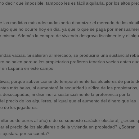
 no decir que imposible, tampoco les es fácil alquilarla, por los altos pre
 de las medidas más adecuadas sería dinamizar el mercado de los alqui
r, algo que no ocurre hoy en día, ya que lo que se paga por mensualme
lo mismo. Además la compra de vivienda desgrava fiscalmente y el alqui
ndas vacías. Si salieran al mercado, se produciría una sustancial reba
ero no salen porque los propietarios prefieren tenerlas vacías antes qu
hoy en España en este campo.
ivas, porque subvencionando temporalmente los alquileres de parte d
ntas más bajas, ni aumentará la seguridad jurídica de los propietarios,
s desocupadas, ni disminuirá sustancialmente la preferencia por la
l precio de los alquileres, al igual que el aumento del dinero que las
io de los jugadores.
llones de euros al año) o de su supuesto carácter electoral, ¿creéis 
r el precio de los alquileres o de la vivienda en propiedad? ¿Sobran
e ajustara por su cuenta?