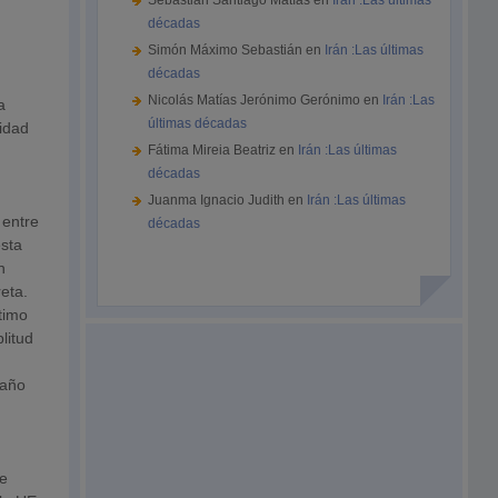
Sebastián Santiago Matías
en
Irán :Las últimas
décadas
Simón Máximo Sebastián
en
Irán :Las últimas
décadas
Nicolás Matías Jerónimo Gerónimo
en
Irán :Las
a
últimas décadas
idad
Fátima Mireia Beatriz
en
Irán :Las últimas
décadas
Juanma Ignacio Judith
en
Irán :Las últimas
 entre
décadas
esta
n
eta.
timo
litud
 año
n
se