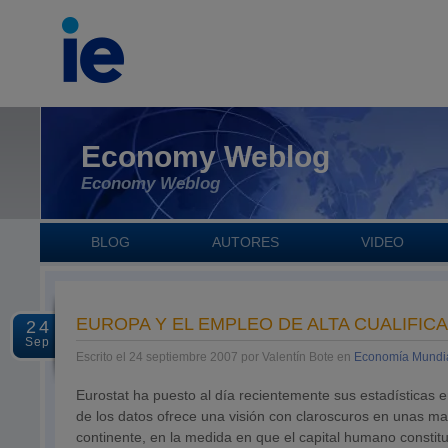
Economy Weblog
Economy Weblog
BLOG
AUTORES
VIDEO
EUROPA Y EL EMPLEO DE ALTA CUALIFIC
24
Sep
Escrito el 24 septiembre 2007 por Valentín Bote en
Economía Mundi
Eurostat ha puesto al día recientemente sus estadísticas e
de los datos ofrece una visión con claroscuros en unas ma
continente, en la medida en que el capital humano constit