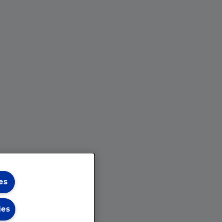
es
ies