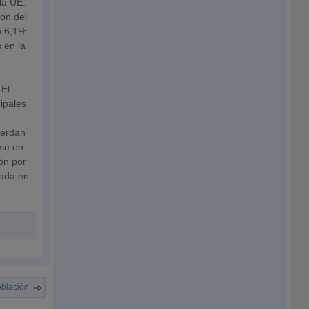
la UE.
ión del
n 6,1%
 en la
 El
ipales
uerdan
ese en
ón por
zada en
oblación