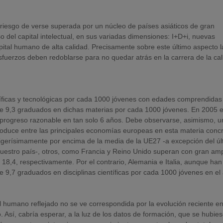
 riesgo de verse superada por un núcleo de países asiáticos de gran
 del capital intelectual, en sus variadas dimensiones: I+D+i, nuevas
pital humano de alta calidad. Precisamente sobre este último aspecto l
uerzos deben redoblarse para no quedar atrás en la carrera de la cal
íficas y tecnológicas por cada 1000 jóvenes con edades comprendidas
 de 9,3 graduados en dichas materias por cada 1000 jóvenes. En 2005 
n progreso razonable en tan solo 6 años. Debe observarse, asimismo, u
oduce entre las principales economías europeas en esta materia concr
igerísimamente por encima de la media de la UE27 -a excepción del úl
 nuestro país-, otros, como Francia y Reino Unido superan con gran amp
18,4, respectivamente. Por el contrario, Alemania e Italia, aunque han
 9,7 graduados en disciplinas científicas por cada 1000 jóvenes en el
al humano reflejado no se ve correspondida por la evolución reciente e
 Así, cabría esperar, a la luz de los datos de formación, que se hubie