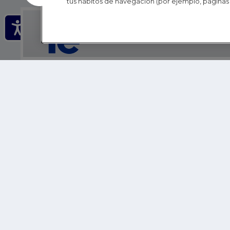
tus hábitos de navegación (por ejemplo, páginas 
IE - REINVENTING HI
IE BUSINESS SCHOOL
IE SCHOOL OF POLITICS, ECONOMICS AND GLOBAL AFFAIR
IE LIFELONG LEARNING
FUNDACIÓN IE
IE EDU
IE SUMMER SCHOOL