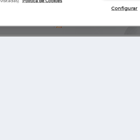
visitadas).
Política de Cookies
Configurar
Blog
Autores
Video
Inicio
RSS
GHER EDUCATION
IE UNIVERSITY
S
IE LAW SCHOOL
IE SCHOOL OF ARCHITECTURE AND DESIGN
IE SCHOOL OF SCIENCE & TECHNOLOGY
IE SCHOOL OF ARTS & HUMANITIES