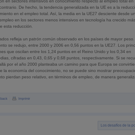
ción en sectores intensivos en conocimiento respecto al empleo total en 
ontrario. De hecho, la tendencia generalizada en la UE es a la reducc
imiento en el empleo total. Así, la media en la UE27 desciente desde u
 empleo en los sectores menos intensivos en tecnología ha crecido más
e esta reducción.
ados refleja un patrón común observado en los países de mayor peso.
ento se redujo, entre 2000 y 2006 en 0,56 puntos en la UE27. Los princ
es que oscilan entre los 1,24 puntos en el Reino Unido y los 0,34 en
edias, cifradas en 0,43, 0,65 y 0,68 puntos, respectivamente. Si se rec
e allá por el año 2000 planteaba un camino para que Europa se convirti
de la economía del conocimiento, no se puede sino mostrar preocupaci
nto pierdan peso relativo, en términos de empleo, de manera generali
kback
Imprimir
Los desafíos de la p