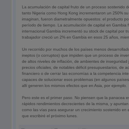
La acumulación de capital fruto de un proceso sostenido d
tanto Nigeria como Hong Kong incrementaron un 250% su st
imaginan, fueron diametralmente opuestos: el producto p
período de tiempo. La acumulación de capital en Gambia 
internacional Gambia incrementó su stock de capital por t
trabajador creció un 2% en Gambia en esos 25 años, mien
Un recorrido por muchos de los países menos desarrollad
ineptos (o corruptos) que impiden que un proceso de inve
de altos niveles de inflación, de ambientes de inseguridad
precios oficiales, de notables déficit presupuestarios, de a
financiero o de cerrar las economías a la competencia in
capaces de solucionar esos problemas (en algunos países 
allí generen los mismos efectos que en Asia, por ejemplo.
Pero este es el primer paso. No piensen que la panacea es 
rápidos rendimientos decrecientes de la misma, y apuntan
como las vías para asegurar un crecimiento sostenido en el
que escribiré el próximo lunes.