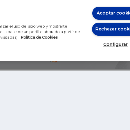
Aceptar cooki
izar el uso del sitio web y mostrarte
Rechazar cook
 la base de un perfil elaborado a partir de
visitadas).
Política de Cookies
Configurar
Blog
Autores
Video
Inicio
RSS
GHER EDUCATION
IE UNIVERSITY
S
IE LAW SCHOOL
IE SCHOOL OF ARCHITECTURE AND DESIGN