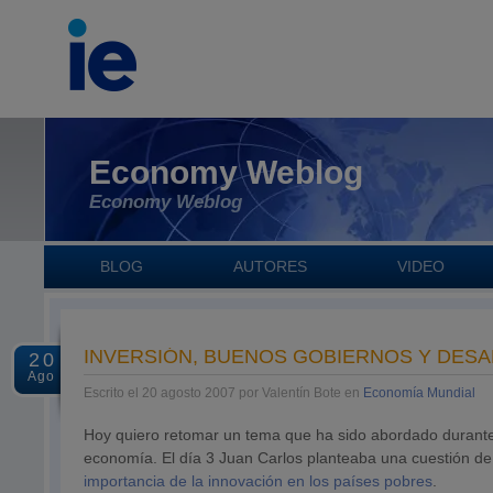
Economy Weblog
Economy Weblog
BLOG
AUTORES
VIDEO
INVERSIÓN, BUENOS GOBIERNOS Y DES
20
Ago
Escrito el 20 agosto 2007 por Valentín Bote en
Economía Mundial
Hoy quiero retomar un tema que ha sido abordado durante 
economía. El día 3 Juan Carlos planteaba una cuestión de
importancia de la innovación en los países pobres
.