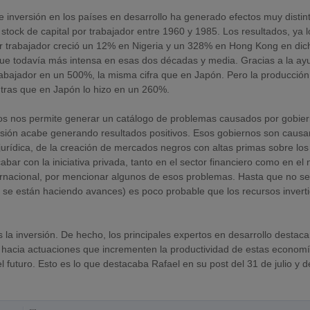
e inversión en los países en desarrollo ha generado efectos muy distin
ock de capital por trabajador entre 1960 y 1985. Los resultados, ya l
or trabajador creció un 12% en Nigeria y un 328% en Hong Kong en dic
fue todavía más intensa en esas dos décadas y media. Gracias a la ay
rabajador en un 500%, la misma cifra que en Japón. Pero la producción
tras que en Japón lo hizo en un 260%.
os nos permite generar un catálogo de problemas causados por gobie
rsión acabe generando resultados positivos. Esos gobiernos son causa
 jurídica, de la creación de mercados negros con altas primas sobre los
cabar con la iniciativa privada, tanto en el sector financiero como en el 
ternacional, por mencionar algunos de esos problemas. Hasta que no s
se están haciendo avances) es poco probable que los recursos invert
la inversión. De hecho, los principales expertos en desarrollo destaca
 hacia actuaciones que incrementen la productividad de estas econom
 futuro. Esto es lo que destacaba Rafael en su post del 31 de julio y d