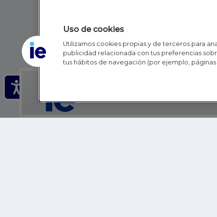
Uso de cookies
Utilizamos cookies propias y de terceros para anal
publicidad relacionada con tus preferencias sobre
tus hábitos de navegación (por ejemplo, páginas 
IE - REINVENTING HI
IE BUSINESS SCHOOL
IE SCHOOL OF POLITICS, ECONOMICS AND GLOBAL AFFAIR
IE LIFELONG LEARNING