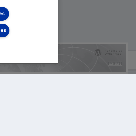
es
ies