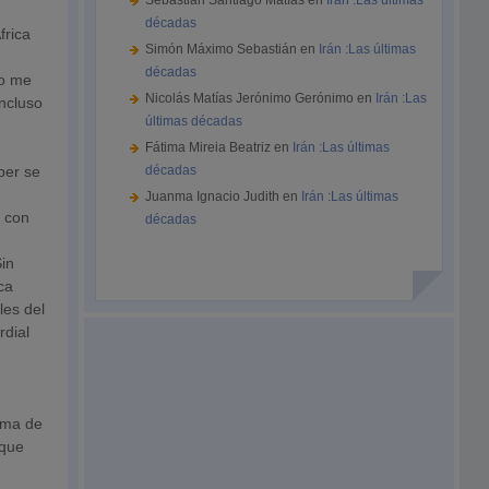
Sebastián Santiago Matías
en
Irán :Las últimas
décadas
frica
Simón Máximo Sebastián
en
Irán :Las últimas
décadas
No me
Nicolás Matías Jerónimo Gerónimo
en
Irán :Las
Incluso
últimas décadas
Fátima Mireia Beatriz
en
Irán :Las últimas
per se
décadas
Juanma Ignacio Judith
en
Irán :Las últimas
a con
décadas
Sin
ca
les del
rdial
rama de
 que