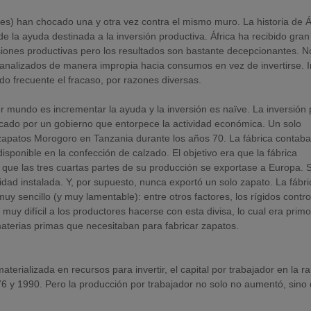
es) han chocado una y otra vez contra el mismo muro. La historia de Á
 de la ayuda destinada a la inversión productiva. África ha recibido gran
iones productivas pero los resultados son bastante decepcionantes. 
 canalizados de manera impropia hacia consumos en vez de invertirse. 
do frecuente el fracaso, por razones diversas.
r mundo es incrementar la ayuda y la inversión es naïve. La inversión 
vocado por un gobierno que entorpece la actividad económica. Un solo
 zapatos Morogoro en Tanzania durante los años 70. La fábrica contab
sponible en la confección de calzado. El objetivo era que la fábrica
que las tres cuartas partes de su producción se exportase a Europa. 
dad instalada. Y, por supuesto, nunca exportó un solo zapato. La fábri
sencillo (y muy lamentable): entre otros factores, los rígidos contro
uy difícil a los productores hacerse con esta divisa, lo cual era primo
aterias primas que necesitaban para fabricar zapatos.
aterializada en recursos para invertir, el capital por trabajador en la 
76 y 1990. Pero la producción por trabajador no solo no aumentó, sino
.