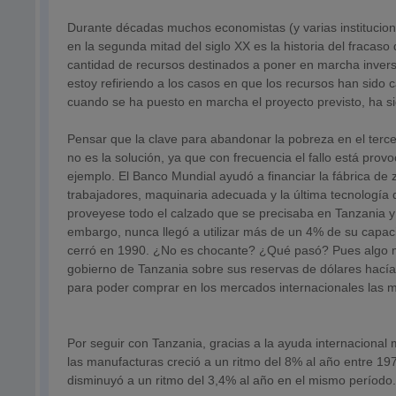
Durante décadas muchos economistas (y varias institucion
en la segunda mitad del siglo XX es la historia del fracaso
cantidad de recursos destinados a poner en marcha invers
estoy refiriendo a los casos en que los recursos han sido
cuando se ha puesto en marcha el proyecto previsto, ha si
Pensar que la clave para abandonar la pobreza en el terce
no es la solución, ya que con frecuencia el fallo está pro
ejemplo. El Banco Mundial ayudó a financiar la fábrica de
trabajadores, maquinaria adecuada y la última tecnología di
proveyese todo el calzado que se precisaba en Tanzania y 
embargo, nunca llegó a utilizar más de un 4% de su capaci
cerró en 1990. ¿No es chocante? ¿Qué pasó? Pues algo muy 
gobierno de Tanzania sobre sus reservas de dólares hacía m
para poder comprar en los mercados internacionales las m
Por seguir con Tanzania, gracias a la ayuda internacional m
las manufacturas creció a un ritmo del 8% al año entre 19
disminuyó a un ritmo del 3,4% al año en el mismo período