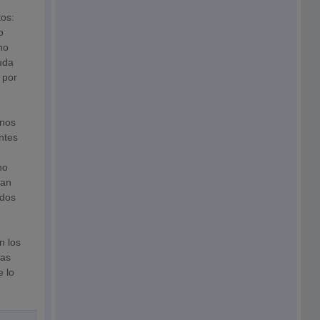
tos:
o
ho
uda
 por
rnos
ntes
no
ean
idos
n los
ías
e lo