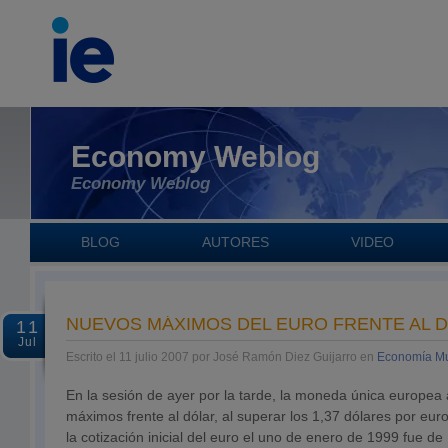
Economy Weblog
Economy Weblog
BLOG
AUTORES
VIDEO
NUEVOS MÁXIMOS DEL EURO FRENTE AL 
11
Jul
Escrito el 11 julio 2007 por José Ramón Diez Guijarro en
Economía Mu
En la sesión de ayer por la tarde, la moneda única europea
máximos frente al dólar, al superar los 1,37 dólares por eu
la cotización inicial del euro el uno de enero de 1999 fue de