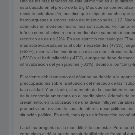
Uno de los más famosos de este último tipo es el publicado
está basado en el precio de la Big Mac que se comercializa
reciente actualización, nos dice que el tipo de cambio que ig
hamburguesas a ambos lados del Atlántico sería 1,12. Nada 
obtenidos en modelos mucho más sofisticados. Por tanto, el
teórico como objetivo a corto-medio plazo ya puede ir comp
recorrido es de un 22%. En ese ejercicio realizado por “Th
más sobrevalorada sería el dólar neozelandés (+73%), segui
(+53%), mientras las mientras las divisas más infravalorada
(-58%) y el bath tailandés (-47%), aunque se debe destacar
infravaloración del yen japonés (-33%), debido a los “carry-t
El reciente debilitamiento del dólar se ha debido a la aparici
preocupaciones sobre la situación del mercado de las “subp
baja calidad. Y, por tanto, al aumento de la incertidumbre 
de la economía americana en el medio plazo. Además de las
crecimiento, en la cotización de una divisa influyen variables
productividad, niveles de tipos de interés, desequilibrios por
situación política. Es decir, todo tipo de información económic
La última pregunta es la más difícil de contestar. Pero tod
corto plazo el dólar puede seguir debilitándose frente al eur