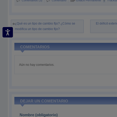
Comentarios (3)
Comentario
Enlace Permanente
Trackb
¿Qué es un tipo de cambio fijo? ¿Cómo se
El déficit exte
modifica un tipo de cambio fijo?
COMENTARIOS
Aún no hay comentarios.
DEJAR UN COMENTARIO
Nombre (obligatorio)