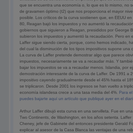
que se encuentra una economía o, lo que es lo mismo, no se
de gravamen óptimo (t2) que nos proporciona el mayor nive
posible. Los críticos de la curva sostienen que, en EEUU en
80, Reagan bajó los impuestos y no aumentó la recaudación
gobiernos que siguieron a Reagan, presididos por George Bu
subieron los impuestos y aumentó la recaudación. Pero en e
Laffer sigue siendo cierta, porque, como hemos indicado, h
del cual la disminución de los tipos impositivos supone una 
La curva de Laffer pretende demostrar algo que parece obvio
impuestos, necesariamente se va a recaudar más. Y también
bajar los impuestos se va a recaudar menos. Islandia, por 
demostración interesante de la curva de Laffer. De 1991 a 2
impositivo cayendo gradualmente desde el 45% hasta el 18% 
se triplicaron. Desde 2001 los ingresos se han vuelto a tripli
economía islandesa crece a una tasa media del 4%.
Para e
puedes bajarte aquí un artículo que publiqué ayer en el dia
Arthur Laffer dibujó esta curva en una servilleta. Fue en un
Two Continents, de Washington, en los años setenta. Laffer 
Cheney, jefe de Gabinete del entonces presidente Gerald Fo
explicar al asesor de la Casa Blanca las ventajas de una rebaj