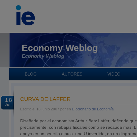
Economy Weblog
Economy Weblog
BLOG
AUTORES
VIDEO
CURVA DE LAFFER
18
Jun
Escrito el 18 junio 2007 por en
Diccionario de Economía
Diseñada por el economista Arthur Betz Laffer, defiende que
precisamente, con rebajas fiscales como se recauda más. La
apoya en un sencillo dibujo: una U invertida, en un diagrama