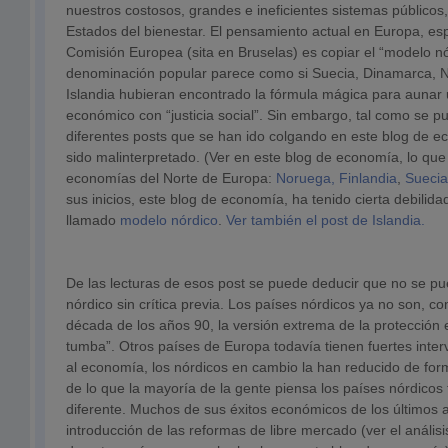
nuestros costosos, grandes e ineficientes sistemas públic
Estados del bienestar. El pensamiento actual en Europa, es
Comisión Europea (sita en Bruselas) es copiar el “modelo nó
denominación popular parece como si Suecia, Dinamarca, N
Islandia hubieran encontrado la fórmula mágica para aunar 
económico con “justicia social”. Sin embargo, tal como se pu
diferentes posts que se han ido colgando en este blog de 
sido malinterpretado. (Ver en este blog de economía, lo qu
economías del Norte de Europa:
Noruega,
Finlandia
,
Suecia
sus inicios, este blog de economía, ha tenido cierta debilida
llamado
modelo nórdico
.
Ver también el post de Islandia.
De las lecturas de esos post se puede deducir que no se pu
nórdico sin crítica previa. Los países nórdicos ya no son, c
década de los años 90, la versión extrema de la protección e
tumba”. Otros países de Europa todavía tienen fuertes inte
al economía, los nórdicos en cambio la han reducido de for
de lo que la mayoría de la gente piensa los países nórdico
diferente. Muchos de sus éxitos económicos de los últimos 
introducción de las reformas de libre mercado (ver el análi