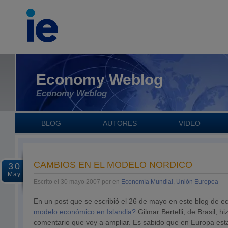
Economy Weblog
Economy Weblog
BLOG
AUTORES
VIDEO
CAMBIOS EN EL MODELO NÓRDICO
30
May
Escrito el 30 mayo 2007 por en
Economía Mundial
,
Unión Europea
En un post que se escribió el 26 de mayo en este blog de 
modelo económico en Islandia?
Gilmar Bertelli, de Brasil, h
comentario que voy a ampliar. Es sabido que en Europa est