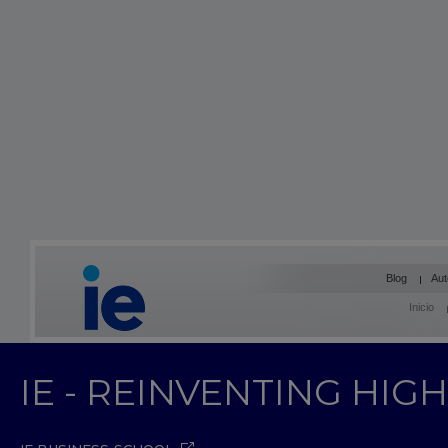
Blog
Aut
Inicio
IE - REINVENTING HI