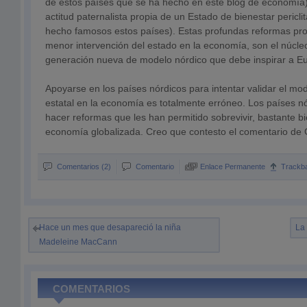
de estos países que se ha hecho en este blog de economía)
actitud paternalista propia de un Estado de bienestar pericli
hecho famosos estos países). Estas profundas reformas pr
menor intervención del estado en la economía, son el núcl
generación nueva de modelo nórdico que debe inspirar a E
Apoyarse en los países nórdicos para intentar validar el mo
estatal en la economía es totalmente erróneo. Los países n
hacer reformas que les han permitido sobrevivir, bastante bi
economía globalizada. Creo que contesto el comentario de 
Comentarios (2)
Comentario
Enlace Permanente
Trackb
Hace un mes que desapareció la niña
La
Madeleine MacCann
COMENTARIOS