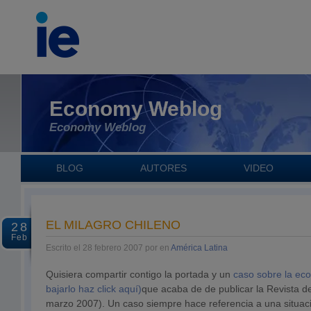
Economy Weblog
Economy Weblog
BLOG
AUTORES
VIDEO
EL MILAGRO CHILENO
28
Feb
Escrito el 28 febrero 2007 por en
América Latina
Quisiera compartir contigo la portada y un
caso sobre la ec
bajarlo haz click aquí)
que acaba de de publicar la Revista 
marzo 2007). Un caso siempre hace referencia a una situació