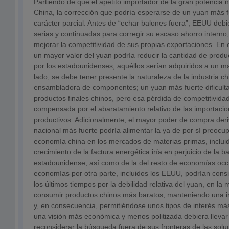
Partiendo de que el apetito importador de la gran potencia 
China, la corrección que podría esperarse de un yuan más fu
carácter parcial. Antes de “echar balones fuera”, EEUU deb
serias y continuadas para corregir su escaso ahorro interno,
mejorar la competitividad de sus propias exportaciones. En
un mayor valor del yuan podría reducir la cantidad de prod
por los estadounidenses, aquéllos serían adquiridos a un ma
lado, se debe tener presente la naturaleza de la industria c
ensambladora de componentes; un yuan más fuerte dificultar
productos finales chinos, pero esa pérdida de competitivida
compensada por el abaratamiento relativo de las importacio
productivos. Adicionalmente, el mayor poder de compra deri
nacional más fuerte podría alimentar la ya de por sí preocu
economía china en los mercados de materias primas, incluido
crecimiento de la factura energética iría en perjuicio de la 
estadounidense, así como de la del resto de economías occ
economías por otra parte, incluidos los EEUU, podrían cons
los últimos tiempos por la debilidad relativa del yuan, en l
consumir productos chinos más baratos, manteniendo una i
y, en consecuencia, permitiéndose unos tipos de interés más
una visión más económica y menos politizada debiera lleva
reconsiderar la búsqueda fuera de sus fronteras de las solu