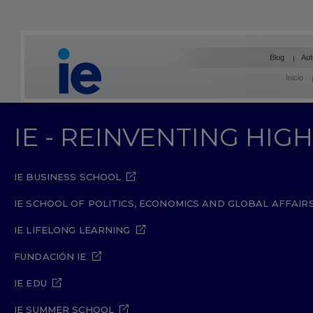
Blog
Aut
Inicio
IE - REINVENTING HI
IE BUSINESS SCHOOL
IE SCHOOL OF POLITICS, ECONOMICS AND GLOBAL AFFAIR
IE LIFELONG LEARNING
FUNDACIÓN IE
IE EDU
IE SUMMER SCHOOL