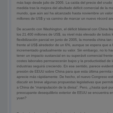
más bajo desde julio de 2005. La caída del precio del crud
medida tras la mejora del abultado déficit comercial de la 
mundo, que aún así ha alcanzado hasta noviembre un valo
millones de US$ y va camino de marcar un nuevo récord an
De acuerdo con Washington, el déficit bilateral con China l
los 21.400 millones de US$, su nivel más elevado de todos 
flexibilización parcial en junio de 2005, la moneda china tan 
frente al US$ alrededor de un 6%, aunque se espera que a l
incrementado gradualmente su valor. Sin embargo, no lo ha
tener un impacto sustancial en su superávit comercial fren
costes laborales permanecerán bajos y la productividad de 
industrias seguirá creciendo. En ese sentido, parece eviden
presión de EEUU sobre China para que esta última permit
aprecie más rápidamente. De hecho, el nuevo Congreso es
discutir en breve algunas propuestas legislativas que permit
a China de “manipulación de la divisa”. Pero, ¿hasta qué pun
preocupante desequilibrio exterior de EEUU se encuentra en
yuan?