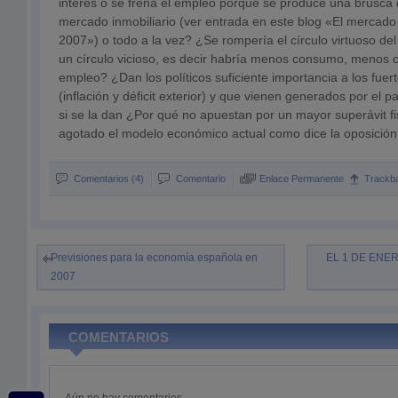
interés o se frena el empleo porque se produce una brusca 
mercado inmobiliario (ver entrada en este blog «El mercado 
2007») o todo a la vez? ¿Se rompería el círculo virtuoso d
un círculo vicioso, es decir habría menos consumo, menos 
empleo? ¿Dan los políticos suficiente importancia a los fuert
(inflación y déficit exterior) y que vienen generados por el 
si se la dan ¿Por qué no apuestan por un mayor superávit f
agotado el modelo económico actual como dice la oposició
Comentarios (4)
Comentario
Enlace Permanente
Trackb
Previsiones para la economía española en
EL 1 DE ENE
2007
COMENTARIOS