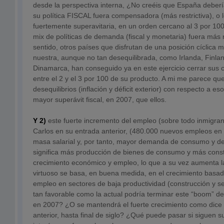
desde la perspectiva interna, ¿No creéis que España deberí
su política FISCAL fuera compensadora (más restrictiva), o 
fuertemente superavitaria, en un orden cercano al 3 por 100
mix de políticas de demanda (fiscal y monetaria) fuera más 
sentido, otros países que disfrutan de una posición cíclica 
nuestra, aunque no tan desequilibrada, como Irlanda, Finlan
Dinamarca, han conseguido ya en este ejercicio cerrar sus 
entre el 2 y el 3 por 100 de su producto. A mi me parece q
desequilibrios (inflación y déficit exterior) con respecto a e
mayor superávit fiscal, en 2007, que ellos.
Y 2)
este fuerte incremento del empleo (sobre todo inmigra
Carlos en su entrada anterior, (480.000 nuevos empleos e
masa salarial y, por tanto, mayor demanda de consumo y de
significa más producción de bienes de consumo y más const
crecimiento económico y empleo, lo que a su vez aumenta la 
virtuoso se basa, en buena medida, en el crecimiento basa
empleo en sectores de baja productividad (construcción y se
tan favorable como la actual podría terminar este “boom” d
en 2007? ¿O se mantendrá el fuerte crecimiento como dice 
anterior, hasta final de siglo? ¿Qué puede pasar si siguen s