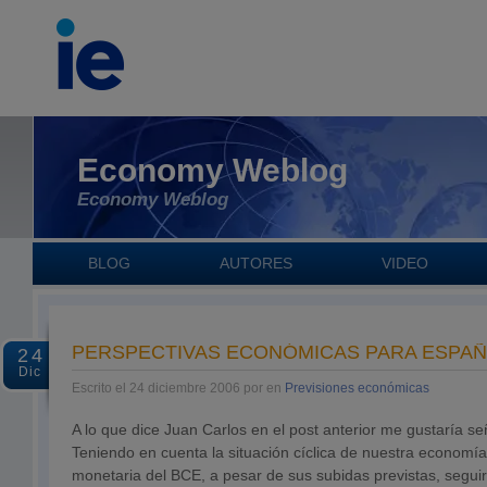
Economy Weblog
Economy Weblog
BLOG
AUTORES
VIDEO
PERSPECTIVAS ECONÓMICAS PARA ESPAÑA
24
Dic
Escrito el 24 diciembre 2006 por en
Previsiones económicas
A lo que dice Juan Carlos en el post anterior me gustaría s
Teniendo en cuenta la situación cíclica de nuestra economía,
monetaria del BCE, a pesar de sus subidas previstas, segui