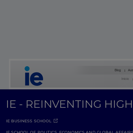
Blog
Aut
Inicio
IE - REINVENTING HI
IE BUSINESS SCHOOL
IE SCHOOL OF POLITICS, ECONOMICS AND GLOBAL AFFAIR