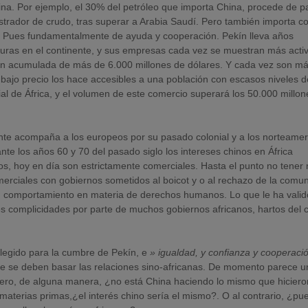
tina. Por ejemplo, el 30% del petróleo que importa China, procede de p
istrador de crudo, tras superar a Arabia Saudí. Pero también importa c
?. Pues fundamentalmente de ayuda y cooperación. Pekín lleva años
turas en el continente, y sus empresas cada vez se muestran más acti
ión acumulada de más de 6.000 millones de dólares. Y cada vez son má
 bajo precio los hace accesibles a una población con escasos niveles d
ial de África, y el volumen de este comercio superará los 50.000 millo
te acompaña a los europeos por su pasado colonial y a los norteame
ante los años 60 y 70 del pasado siglo los intereses chinos en África
s, hoy en día son estrictamente comerciales. Hasta el punto no tener
merciales con gobiernos sometidos al boicot y o al rechazo de la comu
su comportamiento en materia de derechos humanos. Lo que le ha valid
es complicidades por parte de muchos gobiernos africanos, hartos del 
elegido para la cumbre de Pekín, e
» igualdad, y confianza y cooperaci
que se deben basar las relaciones sino-africanas. De momento parece u
pero, de alguna manera, ¿no está China haciendo lo mismo que hiciero
a materias primas,¿el interés chino sería el mismo?. O al contrario, ¿pu