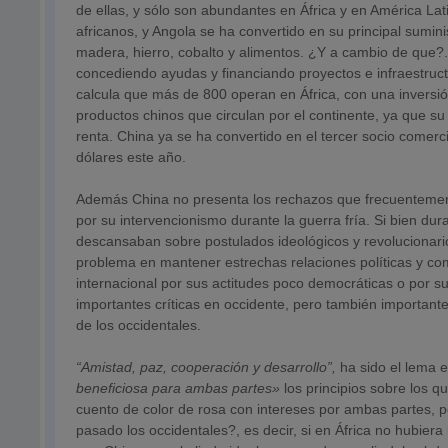
de ellas, y sólo son abundantes en África y en América La
africanos, y Angola se ha convertido en su principal sumin
madera, hierro, cobalto y alimentos. ¿Y a cambio de que
concediendo ayudas y financiando proyectos e infraestruc
calcula que más de 800 operan en África, con una invers
productos chinos que circulan por el continente, ya que su
renta. China ya se ha convertido en el tercer socio comerc
dólares este año.
Además China no presenta los rechazos que frecuentemen
por su intervencionismo durante la guerra fría. Si bien dur
descansaban sobre postulados ideológicos y revolucionario
problema en mantener estrechas relaciones políticas y co
internacional por sus actitudes poco democráticas o por 
importantes críticas en occidente, pero también important
de los occidentales.
“Amistad, paz, cooperación y desarrollo”,
ha sido el lema 
beneficiosa para ambas partes»
los principios sobre los 
cuento de color de rosa con intereses por ambas partes, 
pasado los occidentales?, es decir, si en África no hubier