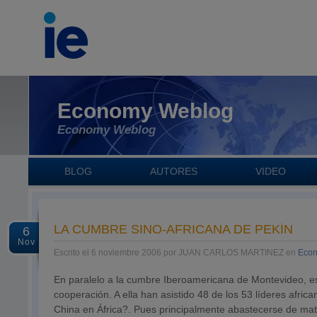
Economy Weblog
Economy Weblog
BLOG
AUTORES
VIDEO
LA CUMBRE SINO-AFRICANA DE PEKÍN
6
Nov
Escrito el 6 noviembre 2006 por JUAN CARLOS MARTINEZ en
Econ
En paralelo a la cumbre Iberoamericana de Montevideo, e
cooperación. A ella han asistido 48 de los 53 líderes afric
China en África?. Pues principalmente abastecerse de mater