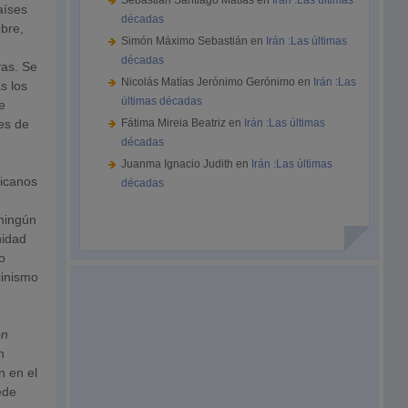
Sebastián Santiago Matías
en
Irán :Las últimas
aíses
décadas
obre,
Simón Máximo Sebastián
en
Irán :Las últimas
décadas
vas. Se
Nicolás Matías Jerónimo Gerónimo
en
Irán :Las
s los
últimas décadas
e
nes de
Fátima Mireia Beatriz
en
Irán :Las últimas
décadas
Juanma Ignacio Judith
en
Irán :Las últimas
ricanos
décadas
 ningún
nidad
o
cinismo
ón
n
n en el
ede