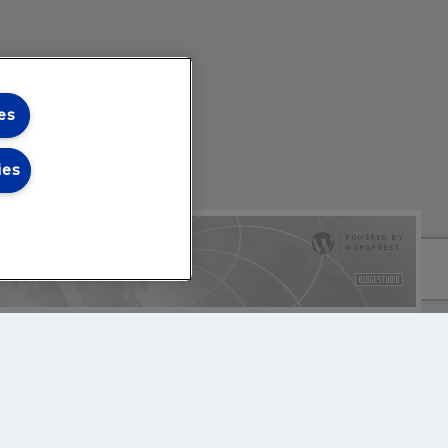
es
ies