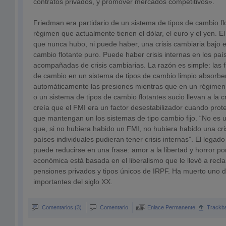
contratos privados, y promover mercados competitivos».
Friedman era partidario de un sistema de tipos de cambio fl
régimen que actualmente tienen el dólar, el euro y el yen. 
que nunca hubo, ni puede haber, una crisis cambiaria bajo e
cambio flotante puro. Puede haber crisis internas en los paí
acompañadas de crisis cambiarias. La razón es simple: las f
de cambio en un sistema de tipos de cambio limpio absorbe
automáticamente las presiones mientras que en un régimen 
o un sistema de tipos de cambio flotantes sucio llevan a la cr
creía que el FMI era un factor desestabilizador cuando prot
que mantengan un los sistemas de tipo cambio fijo. “No es 
que, si no hubiera habido un FMI, no hubiera habido una cris
países individuales pudieran tener crisis internas”. El legad
puede reducirse en una frase: amor a la libertad y horror po
económica está basada en el liberalismo que le llevó a recl
pensiones privados y tipos únicos de IRPF. Ha muerto uno 
importantes del siglo XX.
Comentarios (3)
Comentario
Enlace Permanente
Trackb