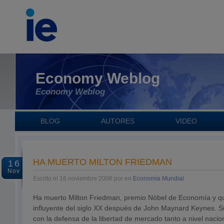
Economy Weblog
Economy Weblog
BLOG
AUTORES
VIDEO
HA MUERTO MILTON FRIEDMAN
16
Nov
Escrito el 16 noviembre 2006 por en
Economía Mundial
Ha muerto Milton Friedman, premio Nóbel de Economía y q
influyente del siglo XX después de John Maynard Keynes. Su
con la defensa de la libertad de mercado tanto a nivel nacio