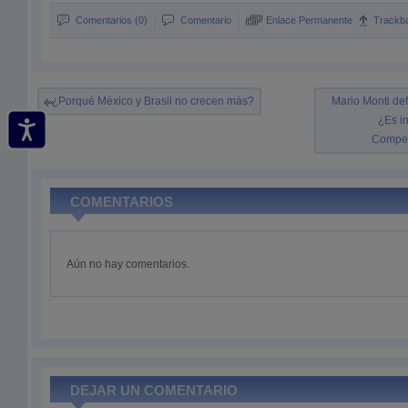
Comentarios (0)
Comentario
Enlace Permanente
Trackb
¿Porqué México y Brasil no crecen más?
Mario Monti def
¿Es i
Compet
COMENTARIOS
Aún no hay comentarios.
DEJAR UN COMENTARIO