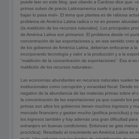
puede leer en este blog, que citando a Cardoso dice que: «
primas suben de precio Latinoamerica suele ir para arriba 
bajan lo pasa mal». El tema que plantea es de rabiosa actuali
problema de América Latina radica o no en poseer abundant
(la maldición de los recursos naturales). Los principales pr
de América Latina son primarios. El problema desde mi punto
concentración de las exportaciones y, en ese sentido creo q
de los gobienos de América Latina, deberían enfocarse a la d
incorporando tecnología y valor a la producción y a la export
“maldición de la concentración de exportaciones”. Esa si es 
maldición de los recursos naturales».
Las economías abundantes en recursos naturales suelen ten
institucionales como corrupción y voracidad fiscal. Desde mi 
negativo de la abundancia de las materias primas sobre el 
la concentración de las exportaciones ya que cuando los pre
primas son altos los gobiernos tienen muchos ingresos y muy
mercado financiero y gastan mucho (política procíclica) y c
los ingresos también y hay además una gran dificultad para 
extranjero en buenas condiciones. Entonces se gsta menos 
procíclica). Resultado el crecimiento en América Latina es m
malo. Una solución son los fondos de estabilización de reca