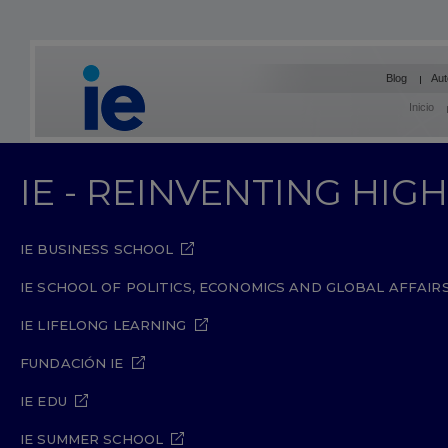
Blog
Aut
Inicio
IE - REINVENTING HI
IE BUSINESS SCHOOL
IE SCHOOL OF POLITICS, ECONOMICS AND GLOBAL AFFAIR
IE LIFELONG LEARNING
FUNDACIÓN IE
IE EDU
IE SUMMER SCHOOL