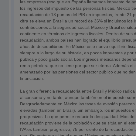
las empresas (eso que en España llamamos impuesto de so
los ingresos del impuesto de las personas físicas. México ti
recaudación de 13 puntos del PIB en impuestos, frente 21 pu
cifra se eleva en Brasil a un record de 36% si incluimos los 
contribuciones a la seguridad social. México y Brasil se si
continente en términos de ingresos fiscales. Dentro de sus 
recaudación, ambos países han logrado el equilibrio presu
años de desequilibrios. En México este nuevo equilibrio fis
siempre a lo largo de su historia, en pocos impuestos y por 
pública y poco gasto social. Los ingresos mexicanos depen
renta petrolera que no tiene por que ser eterna. Además el eq
amenazado por las pensiones del sector público que no tien
financiación.
La gran diferencia recaudatoria entre Brasil y México radica
al consumo y no tanto, aunque también en el impuesto sobre
Desgraciadamente en México las tasas de evasión parecen 
elevadas (también en Brasil). Sin embargo, los impuestos e
progresivos. Lo que permite reducir la desigualdad. Más del 
recaudación proviene de la población que se sitúa en el estr
IVA es también progresivo, 75 por ciento de la recaudación
rico. Sin embargo al igual que en México en muchos países