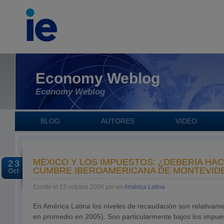
Economy Weblog
Economy Weblog
BLOG
AUTORES
VIDEO
MÉXICO Y LOS IMPUESTOS: ¿DEBERÍA HAC
23
CUMBRE IBEROAMERICANA DE MONTEVID
Oct
Escrito el 23 octubre 2006 por en
América Latina
En América Latina los niveles de recaudación son relativam
en promedio en 2005). Son particularmente bajos los impues