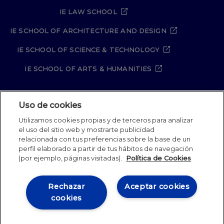
IE LAW SCHOOL
IE SCHOOL OF ARCHITECTURE AND DESIGN
IE SCHOOL OF SCIENCE & TECHNOLOGY
IE SCHOOL OF ARTS & HUMANITIES
Uso de cookies
Aviso legal
Política de Privacidad
Utilizamos cookies propias y de terceros para analizar
Política de Cookies
Política de seguridad
el uso del sitio web y mostrarte publicidad
Student Academic Standards
Canal Compliance
relacionada con tus preferencias sobre la base de un
Site Map
perfil elaborado a partir de tus hábitos de navegación
(por ejemplo, páginas visitadas).
Política de Cookies
IE University 2026
Rechazar
Aceptar cookies
cookies