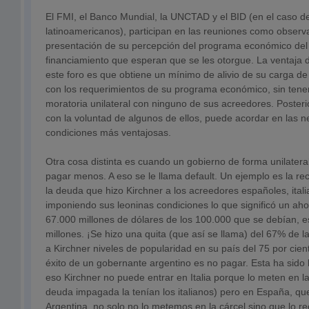
El FMI, el Banco Mundial, la UNCTAD y el BID (en el caso de
latinoamericanos), participan en las reuniones como obser
presentación de su percepción del programa económico del 
financiamiento que esperan que se les otorgue. La ventaja 
este foro es que obtiene un mínimo de alivio de su carga de
con los requerimientos de su programa económico, sin tener 
moratoria unilateral con ninguno de sus acreedores. Poster
con la voluntad de algunos de ellos, puede acordar en las n
condiciones más ventajosas.
Otra cosa distinta es cuando un gobierno de forma unilatera
pagar menos. A eso se le llama default. Un ejemplo es la rec
la deuda que hizo Kirchner a los acreedores españoles, itali
imponiendo sus leoninas condiciones lo que significó un aho
67.000 millones de dólares de los 100.000 que se debían, e
millones. ¡Se hizo una quita (que así se llama) del 67% de 
a Kirchner niveles de popularidad en su país del 75 por cie
éxito de un gobernante argentino es no pagar. Esta ha sido 
eso Kirchner no puede entrar en Italia porque lo meten en la
deuda impagada la tenían los italianos) pero en España, q
Argentina, no solo no lo metemos en la cárcel sino que lo r