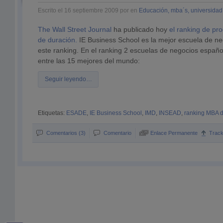
Escrito el 16 septiembre 2009 por en
Educación, mba´s, universidad
The Wall Street Journal
ha publicado hoy
el ranking de p
de duración.
IE Business School es la mejor escuela de n
este ranking. En el ranking 2 escuelas de negocios españ
entre las 15 mejores del mundo:
Seguir leyendo…
Etiquetas:
ESADE
,
IE Business School
,
IMD
,
INSEAD
,
ranking MBA d
Comentarios (3)
Comentario
Enlace Permanente
Trac