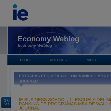
Economy Weblog
Economy Weblog
BLOG
AUTORES
VIDEO
ENTRADAS ETIQUETADAS CON ‘RANKING MBA D
JOURNAL’
IE BUSINESS SCHOOL, 1ª ESCUELA DEL 
16
RANKING DE PROGRAMAS MBA DE WALL 
Sep
JOURNAL