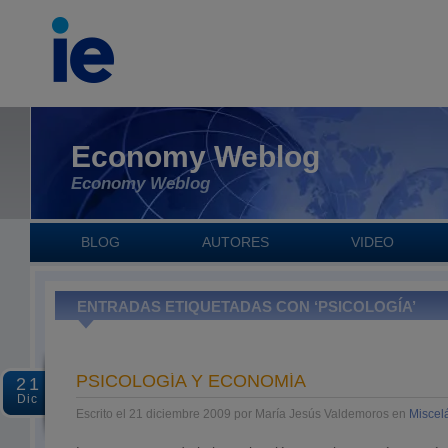
Economy Weblog
Economy Weblog
BLOG
AUTORES
VIDEO
ENTRADAS ETIQUETADAS CON ‘PSICOLOGÍA’
PSICOLOGÍA Y ECONOMÍA
21
Dic
Escrito el 21 diciembre 2009 por María Jesús Valdemoros en
Miscel