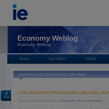
Economy Weblog
Economy Weblog
BLOG
AUTORES
VIDEO
ENTRADAS ETIQUETADAS CON ‘MBA’
LOS MEJORES PROGRAMAS MBA DEL MU
4
Oct
Escrito el 4 octubre 2009 por en
Educación, mba´s, universidad.