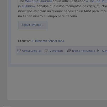
The
Wall Stret Journal
en un artículo titulado
«The Top M.B.
in a Hurry»
señalba que estos momentos de crisis, muchos
directivos afrontan un dilema: necesitan un MBA para impu
no tienen dinero o tiempo para hecerlo.
Seguir leyendo…
Etiquetas:
IE Business School
,
mba
Comentarios (2)
Comentario
Enlace Permanente
Trac