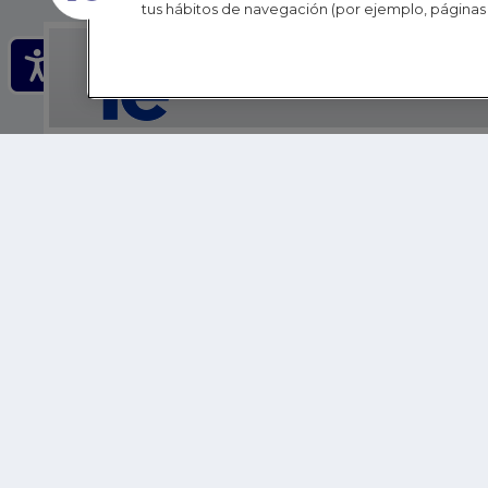
tus hábitos de navegación (por ejemplo, páginas 
IE - REINVENTING HI
IE BUSINESS SCHOOL
IE SCHOOL OF POLITICS, ECONOMICS AND GLOBAL AFFAIR
IE LIFELONG LEARNING
FUNDACIÓN IE
IE EDU
IE SUMMER SCHOOL