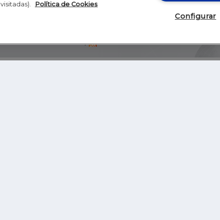
visitadas).
Política de Cookies
Configurar
Blog
Autores
Video
Inicio
RSS
GHER EDUCATION
IE UNIVERSITY
S
IE LAW SCHOOL
IE SCHOOL OF ARCHITECTURE AND DESIGN
IE SCHOOL OF SCIENCE & TECHNOLOGY
IE SCHOOL OF ARTS & HUMANITIES