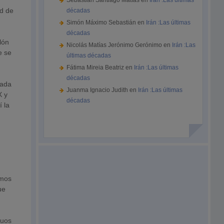
Sebastián Santiago Matías
en
Irán :Las últimas
ad de
décadas
Simón Máximo Sebastián
en
Irán :Las últimas
décadas
lón
Nicolás Matías Jerónimo Gerónimo
en
Irán :Las
e se
últimas décadas
Fátima Mireia Beatriz
en
Irán :Las últimas
décadas
zada
Juanma Ignacio Judith
en
Irán :Las últimas
X y
décadas
 la
emos
ue
duos