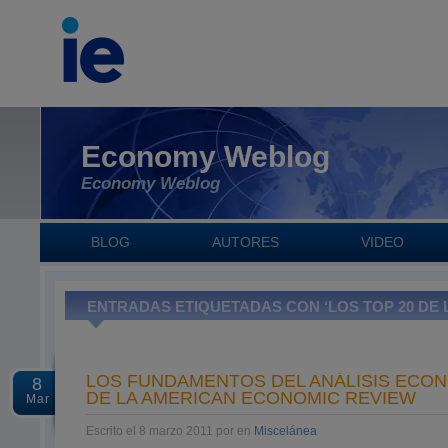
Economy Weblog
Economy Weblog
BLOG
AUTORES
VIDEO
ENTRADAS ETIQUETADAS CON ‘LOS TOP 20 DE
LOS FUNDAMENTOS DEL ANÁLISIS ECON
8
DE LA AMERICAN ECONOMIC REVIEW
Mar
Escrito el 8 marzo 2011 por en
Miscelánea