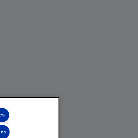
es
ies