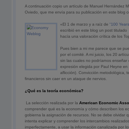
A continuación copio un artículo de Manuel Hernández Mu
Oviedo, que me envía para su publicación en este blog c
«El 1 de marzo y a raíz de
“100 Years
escribió en este blog un post titulado
hacía una valoración crítica de los T
Pues bien a mi me parece que se pued
por el comité. A mi juicio, los 20 art
sin las cuales no podríamos enseñar 
expresión elegida por Paul Heyne en 
aflicción). Convicción metodológica, t
financieros sin caer en un ataque de nervios.
¿Qué es la teoría económica?
La selección realizada por la
American Economic Asso
comprender qué es la economía y cómo describen los eco
gobierna la asignación de recursos. No se debe olvidar q
intenta explicar y comprender los intercambios realizados
imperfectamente, a usar la información canalizada por l