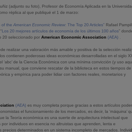
ñiz (adjunto su foto), Profesor de Economía Aplicada en la Universid
omo réplica al que publiqué el 1 de marzo:
 of the
American Economic Review
: The Top 20 Articles”
Rafael Pampil
 “
Los 20 mejores artículos de economía de los últimos 100 años
” dond
op 20 seleccionado por
American Economic Association
(AEA)
.
e realizar una valoración más amable y positiva de la selección reali
ículos contienen poderosas ideas económicas desarrolladas en el siglo X
el ‘abc’ de la Ciencia Económica con una mínima convicción (y uso aquí
su manual, que conviene rescatar de la biblioteca en estos tiempos de
eórica y empírica para poder lidiar con factores reales, monetarios y
ciation
(AEA)
es muy completa porque gracias a estos artículos pod
nomistas el funcionamiento de los mercados, es decir, la ‘máquina’ q
ue la Teoría económica es una suerte de arquitectura intelectual que
 por individuos en esencia no altruistas que aprenden, lenta e
os precios determinados en un sistema incompleto de mercados. Indivi