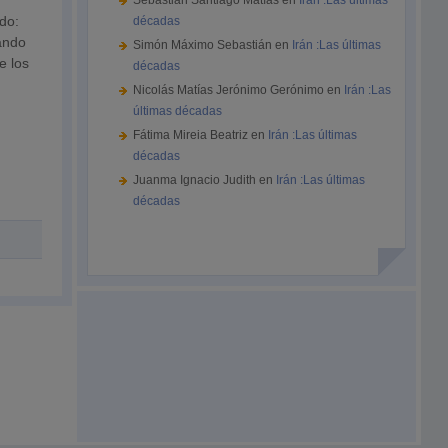
Sebastián Santiago Matías
en
Irán :Las últimas
do:
décadas
sando
Simón Máximo Sebastián
en
Irán :Las últimas
e los
décadas
Nicolás Matías Jerónimo Gerónimo
en
Irán :Las
últimas décadas
Fátima Mireia Beatriz
en
Irán :Las últimas
décadas
Juanma Ignacio Judith
en
Irán :Las últimas
décadas