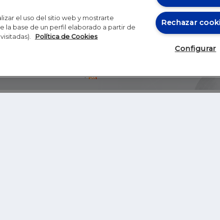
izar el uso del sitio web y mostrarte
Rechazar cook
 la base de un perfil elaborado a partir de
visitadas).
Política de Cookies
Configurar
Blog
Autores
Video
Inicio
RSS
GHER EDUCATION
IE UNIVERSITY
S
IE LAW SCHOOL
IE SCHOOL OF ARCHITECTURE AND DESIGN
IE SCHOOL OF SCIENCE & TECHNOLOGY