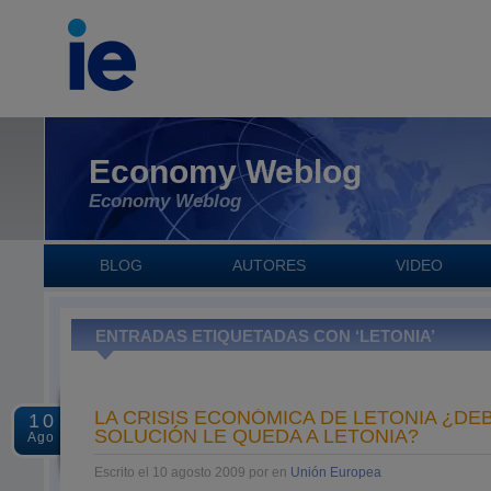
Economy Weblog
Economy Weblog
BLOG
AUTORES
VIDEO
ENTRADAS ETIQUETADAS CON ‘LETONIA’
LA CRISIS ECONÓMICA DE LETONIA ¿D
10
SOLUCIÓN LE QUEDA A LETONIA?
Ago
Escrito el 10 agosto 2009 por en
Unión Europea