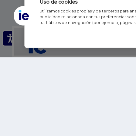
Uso de cookies
Utilizamos cookies propias y de terceros para anal
publicidad relacionada con tus preferencias sobre
tus hábitos de navegación (por ejemplo, páginas 
IE - REINVENTING HI
IE BUSINESS SCHOOL
IE SCHOOL OF POLITICS, ECONOMICS AND GLOBAL AFFAIR
IE LIFELONG LEARNING
FUNDACIÓN IE