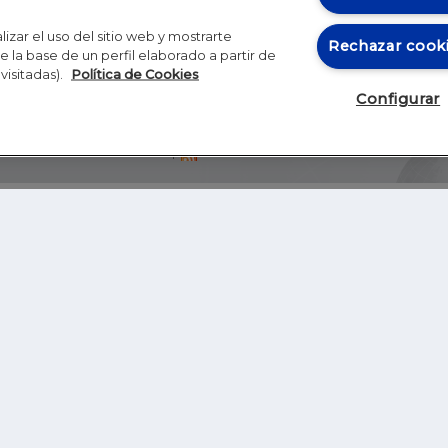
izar el uso del sitio web y mostrarte
Rechazar cook
 la base de un perfil elaborado a partir de
visitadas).
Política de Cookies
Configurar
Blog
Autores
Video
Inicio
RSS
GHER EDUCATION
IE UNIVERSITY
S
IE LAW SCHOOL
IE SCHOOL OF ARCHITECTURE AND DESIGN
IE SCHOOL OF SCIENCE & TECHNOLOGY