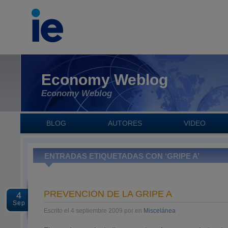
Economy Weblog
Economy Weblog
BLOG
AUTORES
VIDEO
ENTRADAS ETIQUETADAS CON ‘GRIPE A’
PREVENCIÓN DE LA GRIPE A
4
Sep
Escrito el 4 septiembre 2009 por en
Miscelánea