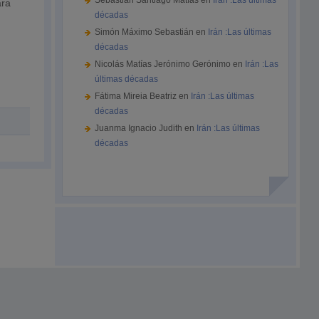
Sebastián Santiago Matías
en
Irán :Las últimas
ara
décadas
Simón Máximo Sebastián
en
Irán :Las últimas
décadas
Nicolás Matías Jerónimo Gerónimo
en
Irán :Las
últimas décadas
Fátima Mireia Beatriz
en
Irán :Las últimas
décadas
Juanma Ignacio Judith
en
Irán :Las últimas
décadas