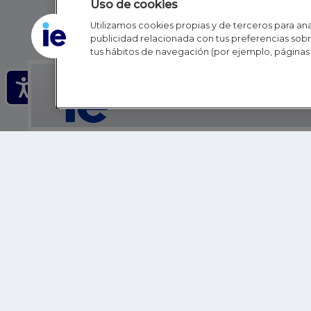
Uso de cookies
Utilizamos cookies propias y de terceros para anal
publicidad relacionada con tus preferencias sobre
tus hábitos de navegación (por ejemplo, páginas 
IE - REINVENTING HI
IE BUSINESS SCHOOL
IE SCHOOL OF POLITICS, ECONOMICS AND GLOBAL AFFAIR
IE LIFELONG LEARNING
FUNDACIÓN IE