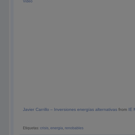
Video
Javier Carrillo – Inversiones energías alternativas
from
IE 
Etiquetas:
crisis
,
energia
,
renobables