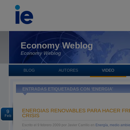
Economy Weblog
Economy Weblog
BLOG
AUTORES
VIDEO
ENTRADAS ETIQUETADAS CON ‘ENERGIA’
ENERGIAS RENOVABLES PARA HACER FRE
9
CRISIS
Feb
Escrito el 9 febrero 2009 por Javier Carrillo en
Energía, medio ambie