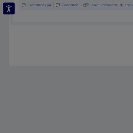
Comentarios (4)
Comentario
Enlace Permanente
Trac