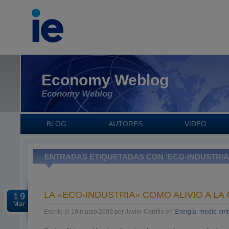
Economy Weblog
Economy Weblog
BLOG
AUTORES
VIDEO
ENTRADAS ETIQUETADAS CON ‘ECO-INDUSTRIA
LA «ECO-INDUSTRIA» COMO ALIVIO A LA 
19
Mar
Escrito el 19 marzo 2009 por Javier Carrillo en
Energía, medio amb