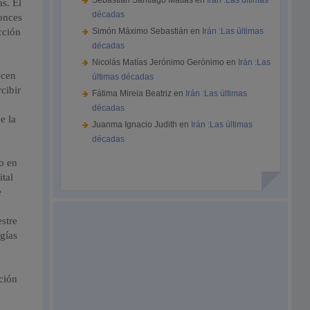
Sebastián Santiago Matías
en
Irán :Las últimas
s. El
décadas
onces
cción
Simón Máximo Sebastián
en
Irán :Las últimas
décadas
Nicolás Matías Jerónimo Gerónimo
en
Irán :Las
ecen
últimas décadas
cibir
Fátima Mireia Beatriz
en
Irán :Las últimas
s
décadas
e la
Juanma Ignacio Judith
en
Irán :Las últimas
décadas
o en
ital
e
estre
gías
ción