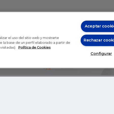
Aceptar cooki
izar el uso del sitio web y mostrarte
Rechazar cook
 la base de un perfil elaborado a partir de
visitadas).
Política de Cookies
Configurar
Blog
Autores
Video
Inicio
RSS
GHER EDUCATION
IE UNIVERSITY