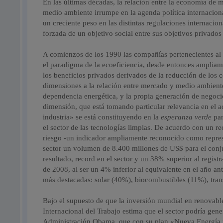
En las últimas décadas, la relación entre la economía de 
medio ambiente irrumpe en la agenda política internacio
un creciente peso en las distintas regulaciones internacio
forzada de un objetivo social entre sus objetivos privado
A comienzos de los 1990 las compañías pertenecientes a
el paradigma de la ecoeficiencia, desde entonces amplia
los beneficios privados derivados de la reducción de los
dimensiones a la relación entre mercado y medio ambiente
dependencia energética, y la propia generación de negoc
dimensión, que está tomando particular relevancia en el a
industria» se está constituyendo en la
esperanza verde
par
el sector de las tecnologías limpias. De acuerdo con un re
riesgo -un indicador ampliamente reconocido como represe
sector un volumen de 8.400 millones de US$ para el conj
resultado, record en el sector y un 38% superior al regist
de 2008, al ser un 4% inferior al equivalente en el año 
más destacadas: solar (40%), biocombustibles (11%), tran
Bajo el supuesto de que la inversión mundial en renovabl
Internacional del Trabajo estima que el sector podría gen
Administración Obama, que con su plan «Nueva Energía p