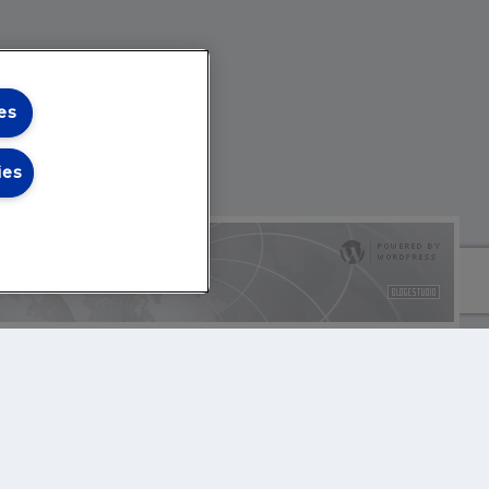
es
ies