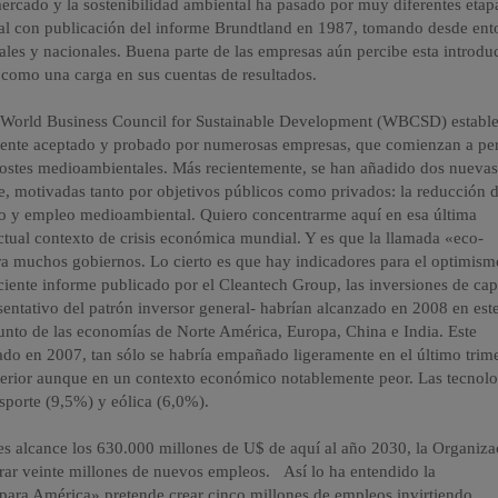
mercado y la sostenibilidad ambiental ha pasado por muy diferentes etapa
nal con publicación del informe Brundtland en 1987, tomando desde ent
nales y nacionales. Buena parte de las empresas aún percibe esta introdu
s como una carga en sus cuentas de resultados.
l World Business Council for Sustainable Development (WBCSD) establ
mente aceptado y probado por numerosas empresas, que comienzan a per
 costes medioambientales. Más recientemente, se han añadido dos nueva
, motivadas tanto por objetivos públicos como privados: la reducción d
io y empleo medioambiental. Quiero concentrarme aquí en esa última
ctual contexto de crisis económica mundial. Y es que la llamada «eco-
a muchos gobiernos. Lo cierto es que hay indicadores para el optimism
ciente informe publicado por el Cleantech Group, las inversiones de cap
ntativo del patrón inversor general- habrían alcanzado en 2008 en est
unto de las economías de Norte América, Europa, China e India. Este
rado en 2007, tan sólo se habría empañado ligeramente en el último trim
anterior aunque en un contexto económico notablemente peor. Las tecnolo
sporte (9,5%) y eólica (6,0%).
es alcance los 630.000 millones de U$ de aquí al año 2030, la Organiza
erar veinte millones de nuevos empleos. Así lo ha entendido la
ara América» pretende crear cinco millones de empleos invirtiendo