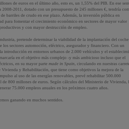
ones de euros en el último año, esto es, un 1,55% del PIB. En ese sen
ica 2008-2011, dotado con un presupuesto de 245 millones €, tendría co
 de barriles de crudo en ese plazo. Además, la inversión pública en
dad para fomentar el crecimiento económico en sectores de mayor valor
s productivos y con mayor destrucción de empleo.
ndustria, pretende determinar la viabilidad de la implantación del coche
e los sectores automoción, eléctrico, asegurador y financiero. Con un
 la introducción en entornos urbanos de 2.000 vehículos y el establecim
marcaría en el objetivo más complejo -y más ambicioso incluso que el
éctricos, en su mayor parte
made in Spain
, circulando en nuestras carret
de Vivienda y Rehabilitación, que tiene como objetivos la mejora de la
 impulso al uso de las energías renovables, prevé rehabilitar 500.000
l de 800 millones de euros. Según cálculos del Ministerio de Vivienda, 
a generar 75.000 empleos anuales en los próximos cuatro años.
remos ganando en muchos sentidos.