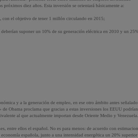
os próximos diez años. Esta inversión se orientará básicamente a:
A
, con el objetivo de tener 1 millón circulando en 2015;
ue deberían suponer un 10% de su generación eléctrica en 2010 y un 25
conómica y a la generación de empleo, en ese otro ámbito antes señalado
de» de Obama proclama que gracias a estas inversiones los EEUU podría
ivalente al que actualmente importan desde Oriente Medio y Venezuela
s, entre ellos el español. No es para menos: de acuerdo con estimacio
 la economía española, junto a una intensidad energética un 20% superior