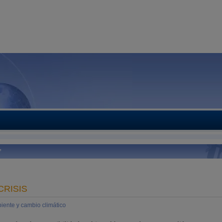
’
CRISIS
iente y cambio climático