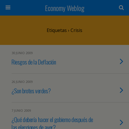
Economy Weblog
Etiquetas › Crisis
30 JUNIO 2009
Riesgos de la Deflación
26 JUNIO 2009
¿Son brotes verdes?
7 JUNIO 2009
¿Qué debería hacer el gobierno después de
las elecciones de ayer?