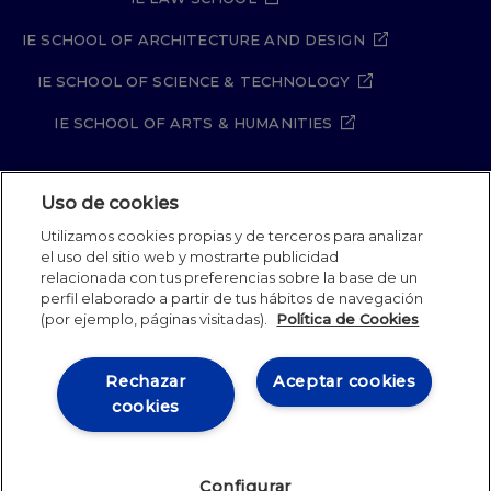
IE SCHOOL OF ARCHITECTURE AND DESIGN
IE SCHOOL OF SCIENCE & TECHNOLOGY
IE SCHOOL OF ARTS & HUMANITIES
Uso de cookies
Aviso legal
Política de Privacidad
Utilizamos cookies propias y de terceros para analizar
Política de Cookies
Política de seguridad
el uso del sitio web y mostrarte publicidad
Student Academic Standards
Canal Compliance
relacionada con tus preferencias sobre la base de un
Site Map
perfil elaborado a partir de tus hábitos de navegación
(por ejemplo, páginas visitadas).
Política de Cookies
IE University 2026
Rechazar
Aceptar cookies
cookies
Configurar