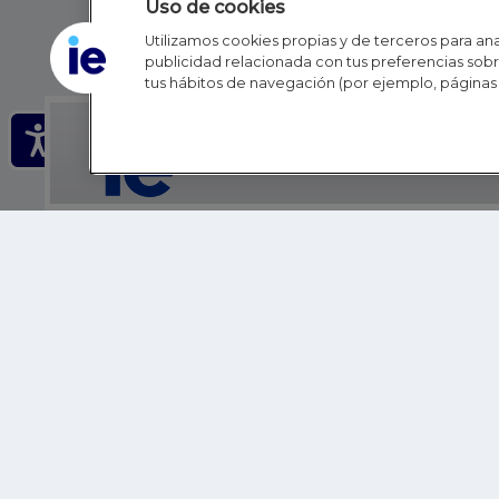
Uso de cookies
Utilizamos cookies propias y de terceros para anal
publicidad relacionada con tus preferencias sobre
tus hábitos de navegación (por ejemplo, páginas 
IE - REINVENTING HI
IE BUSINESS SCHOOL
IE SCHOOL OF POLITICS, ECONOMICS AND GLOBAL AFFAIR
IE LIFELONG LEARNING
FUNDACIÓN IE