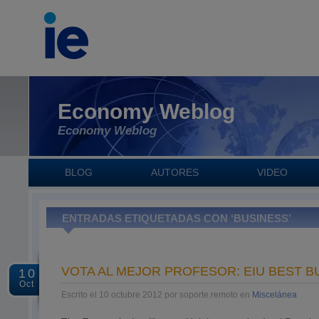
Economy Weblog
Economy Weblog
BLOG
AUTORES
VIDEO
ENTRADAS ETIQUETADAS CON ‘BUSINESS’
VOTA AL MEJOR PROFESOR: EIU BEST 
10
Oct
Escrito el 10 octubre 2012 por soporte.remoto en
Miscelánea