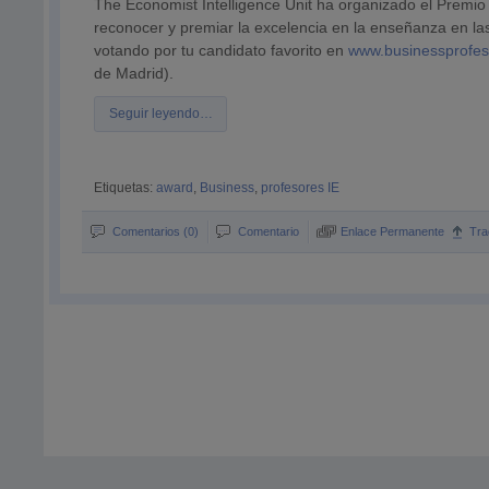
The Economist Intelligence Unit ha organizado el Premio 
reconocer y premiar la excelencia en la enseñanza en la
votando por tu candidato favorito en
www.businessprofe
de Madrid).
Seguir leyendo…
Etiquetas:
award
,
Business
,
profesores IE
Comentarios (0)
Comentario
Enlace Permanente
Tra