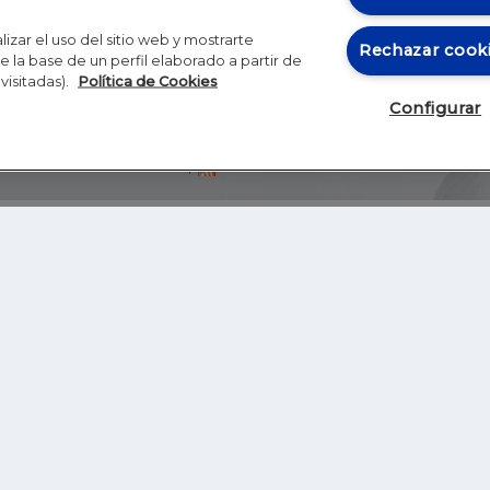
izar el uso del sitio web y mostrarte
Rechazar cook
 la base de un perfil elaborado a partir de
visitadas).
Política de Cookies
Configurar
Blog
Autores
Video
Inicio
RSS
GHER EDUCATION
IE UNIVERSITY
S
IE LAW SCHOOL
IE SCHOOL OF ARCHITECTURE AND DESIGN
IE SCHOOL OF SCIENCE & TECHNOLOGY