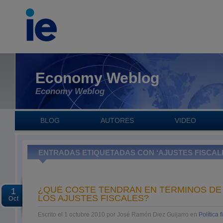
Economy Weblog
Economy Weblog
BLOG
AUTORES
VIDEO
ENTRADAS ETIQUETADAS CON ‘AJUSTES FISCAL
¿QUÉ COSTE TENDRÁN EN TÉRMINOS DE
1
LOS AJUSTES FISCALES?
Oct
Escrito el 1 octubre 2010 por José Ramón Diez Guijarro en
Política f