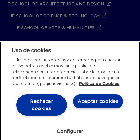
IE SCHOOL OF ARCHITECTURE AND DESIGN
IE SCHOOL OF SCIENCE & TECHNOLOGY
IE SCHOOL OF ARTS & HUMANITIES
Uso de cookies
Aviso legal
Política de Privacidad
Utilizamos cookies propias y de terceros para analizar
Política de Cookies
Política de seguridad
el uso del sitio web y mostrarte publicidad
Student Academic Standards
Canal Compliance
relacionada con tus preferencias sobre la base de un
Site Map
perfil elaborado a partir de tus hábitos de navegación
(por ejemplo, páginas visitadas).
Política de Cookies
IE University 2026
Rechazar
Aceptar cookies
cookies
Configurar