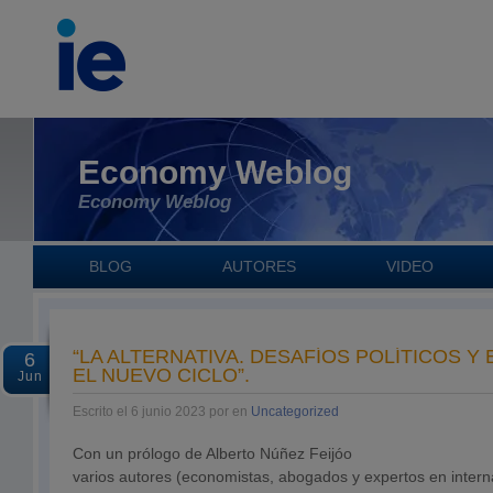
Economy Weblog
Economy Weblog
BLOG
AUTORES
VIDEO
“LA ALTERNATIVA. DESAFÍOS POLÍTICOS 
6
EL NUEVO CICLO”.
Jun
Escrito el 6 junio 2023 por en
Uncategorized
Con un prólogo de Alberto Núñez Feijóo
varios autores (economistas, abogados y expertos en intern