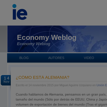
Economy Weblog
Economy Weblog
BLOG
AUTORES
VIDEO
¿CÓMO ESTÁ ALEMANIA?
14
Nov
Escrito el 14 noviembre 2015 por Miguel Aguirre Uzquiano en
Unión 
Cuando hablamos de Alemania, pensamos en un gran país, 
tamaño del mundo (Sólo por detrás de EEUU, China y Japón)
volumen de exportación de bienes del mundo (Tras el gigant