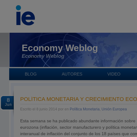
Economy Weblog
Economy Weblog
BLOG
AUTORES
VIDEO
POLÍTICA MONETARIA Y CRECIMIENTO EC
8
Jun
Escrito el 8 junio 2014 por en
Política Monetaria
,
Unión Europea
Esta semana se ha publicado abundante información sobre 
eurozona (inflación, sector manufacturero y política monetar
interanual de inflación del conjunto de los 18 países que co