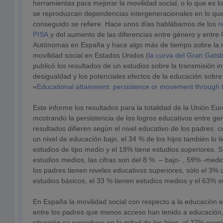
herramientas para mejorar la movilidad social, o lo que es l
se reproduzcan dependencias intergeneracionales en lo que 
conseguido se refiere. Hace unos días hablábamos de los
r
PISA
y del aumento de las diferencias entre género y entr
Autónomas en España y hace algo más de tiempo sobre la r
movilidad social en Estados Unidos (
la curva del Gran Gats
publicó los resultados de un estudios sobre la transmisión i
desigualdad y los potenciales efectos de la educación sobre 
«
Educational attainment: persistence or movement through 
Este informe los resultados para la totalidad de la Unión Eu
mostrando la persistencia de los logros educativos entre g
resultados difieren según el nivel educativo de los padres: 
un nivel de educación bajo, el 34 % de los hijos también lo t
estudios de tipo medio y el 18% tiene estudios superiores. S
estudios medios, las cifras son del 8 % – bajo- , 59% -medi
los padres tienen niveles educativos superiores, sólo el 3% d
estudios básicos, el 33 % tienen estudios medios y el 63% s
En España la movilidad social con respecto a la educación e
entre los padres que menos acceso han tenido a educación
situación se reproduce en la mitad de los hijos, el 27% cons