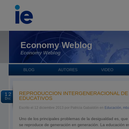
Economy Weblog
Economy Weblog
BLOG
AUTORES
VIDEO
REPRODUCCION INTERGENERACIONAL DE 
12
EDUCATIVOS
Dic
Escrito el 12 diciembre 2013 por Patricia Gabaldón en
Educación, mba
Uno de los principales problemas de la desigualdad es, que
se reproduce de generación en generación. La educación es