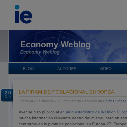
Economy Weblog
Economy Weblog
BLOG
AUTORES
VIDEO
LA PIRAMIDE POBLACIONAL EUROPEA
20
Dic
Escrito el 20 diciembre 2013 por Patricia Gabaldón en
Unión Europea
Ayer se hizo público el
anuario estadístico de la Union Euro
mucha información relevante dentro del mismo, pero en esta
centrarme en la pirámide poblacional en Europa-27. Europa 