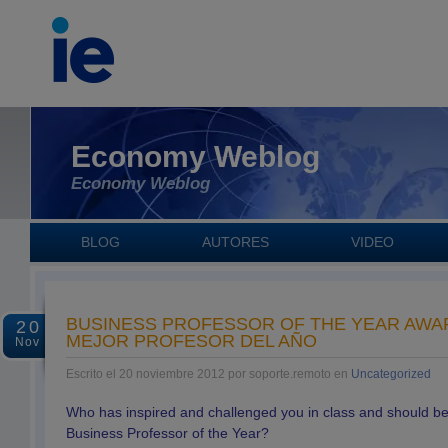
Economy Weblog
Economy Weblog
BLOG
AUTORES
VIDEO
BUSINESS PROFESSOR OF THE YEAR AWAR
20
MEJOR PROFESOR DEL AÑO
Nov
Escrito el 20 noviembre 2012 por soporte.remoto en
Uncategorized
Who has inspired and challenged you in class and should b
Business Professor of the Year?