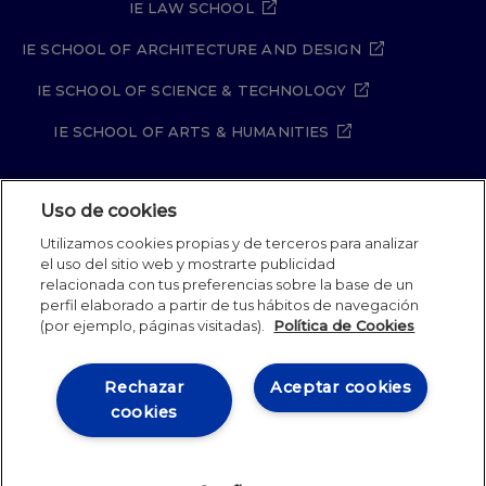
IE LAW SCHOOL
IE SCHOOL OF ARCHITECTURE AND DESIGN
IE SCHOOL OF SCIENCE & TECHNOLOGY
IE SCHOOL OF ARTS & HUMANITIES
Uso de cookies
Aviso legal
Política de Privacidad
Utilizamos cookies propias y de terceros para analizar
Política de Cookies
Política de seguridad
el uso del sitio web y mostrarte publicidad
Student Academic Standards
Canal Compliance
relacionada con tus preferencias sobre la base de un
Site Map
perfil elaborado a partir de tus hábitos de navegación
(por ejemplo, páginas visitadas).
Política de Cookies
IE University 2026
Rechazar
Aceptar cookies
cookies