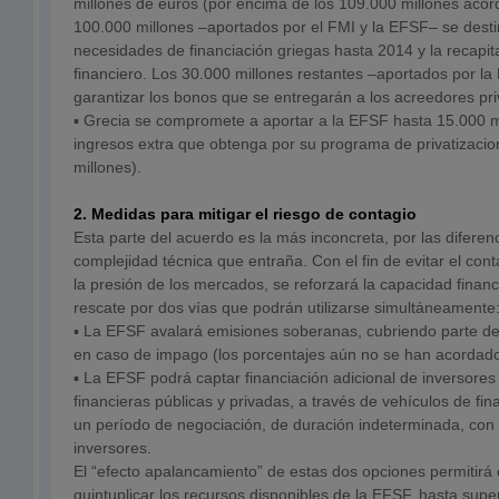
millones de euros (por encima de los 109.000 millones acorda
100.000 millones –aportados por el FMI y la EFSF– se destin
necesidades de financiación griegas hasta 2014 y la recapit
financiero. Los 30.000 millones restantes –aportados por l
garantizar los bonos que se entregarán a los acreedores pri
▪ Grecia se compromete a aportar a la EFSF hasta 15.000 m
ingresos extra que obtenga por su programa de privatizacio
millones).
2. Medidas para mitigar el riesgo de contagio
Esta parte del acuerdo es la más inconcreta, por las diferenc
complejidad técnica que entraña. Con el fin de evitar el cont
la presión de los mercados, se reforzará la capacidad fina
rescate por dos vías que podrán utilizarse simultáneamente
▪ La EFSF avalará emisiones soberanas, cubriendo parte de 
en caso de impago (los porcentajes aún no se han acordado
▪ La EFSF podrá captar financiación adicional de inversores 
financieras públicas y privadas, a través de vehículos de fina
un período de negociación, de duración indeterminada, con 
inversores.
El “efecto apalancamiento” de estas dos opciones permitirá 
quintuplicar los recursos disponibles de la EFSF, hasta supera