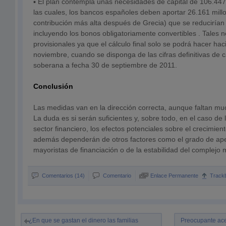
▪ El plan contempla unas necesidades de capital de 106.447
las cuales, los bancos españoles deben aportar 26.161 mill
contribución más alta después de Grecia) que se reducirían 
incluyendo los bonos obligatoriamente convertibles . Tales 
provisionales ya que el cálculo final solo se podrá hacer ha
noviembre, cuando se disponga de las cifras definitivas de c
soberana a fecha 30 de septiembre de 2011.
Conclusión
Las medidas van en la dirección correcta, aunque faltan muc
La duda es si serán suficientes y, sobre todo, en el caso de l
sector financiero, los efectos potenciales sobre el crecimien
además dependerán de otros factores como el grado de ape
mayoristas de financiación o de la estabilidad del complejo 
Comentarios (14)
Comentario
Enlace Permanente
Track
¿En que se gastan el dinero las familias
Preocupante ace