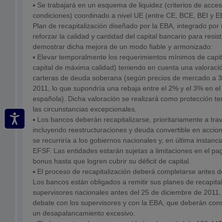
▪ Se trabajará en un esquema de liquidez (criterios de acceso
condiciones) coordinado a nivel UE (entre CE, BCE, BEI y E
Plan de recapitalización diseñado por la EBA, integrado po
reforzar la calidad y cantidad del capital bancario para resist
demostrar dicha mejora de un modo fiable y armonizado:
▪ Elevar temporalmente los requerimientos mínimos de capit
capital de máxima calidad) teniendo en cuenta una valoració
carteras de deuda soberana (según precios de mercado a 
2011, lo que supondría una rebaja entre el 2% y el 3% en el
española). Dicha valoración se realizará como protección tem
las circunstancias excepcionales.
▪ Los bancos deberán recapitalizarse, prioritariamente a tra
incluyendo reestructuraciones y deuda convertible en accion
se recurriría a los gobiernos nacionales y, en última instanc
EFSF. Las entidades estarán sujetas a limitaciones en el pa
bonus hasta que logren cubrir su déficit de capital.
▪ El proceso de recapitalización deberá completarse antes d
Los bancos están obligados a remitir sus planes de recapita
supervisores nacionales antes del 25 de diciembre de 2011,
debate con los supervisores y con la EBA, que deberán con
un desapalancamiento excesivo.