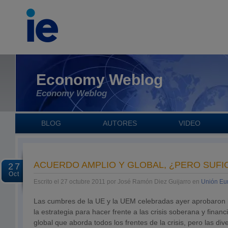
Economy Weblog
Economy Weblog
BLOG
AUTORES
VIDEO
ACUERDO AMPLIO Y GLOBAL, ¿PERO SUFI
27
Oct
Escrito el 27 octubre 2011 por José Ramón Diez Guijarro en
Unión Eu
Las cumbres de la UE y la UEM celebradas ayer aprobaron l
la estrategia para hacer frente a las crisis soberana y financ
global que aborda todos los frentes de la crisis, pero las di