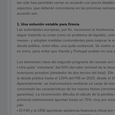
tan sólo han permitido cerrar un acuerdo con pocos detalle
aspectos, que deberán concretarse en las próximas semanas
acuerdo son:
1. Una solución estable para Grecia
Las autoridades europeas, por fin, reconocen la insolvencia
seguir tratando su crisis como un problema de liquidez, com
meses– y adoptan medidas contundentes para mejorar la sos
deuda pública, entre ellas, una quita sustancial. Se vuelve a
es único, para evitar que Irlanda y Portugal acaben en una si
Los elementos clave del segundo programa de rescate son l
▪ Una quita “voluntaria” del 50% del valor nominal de la de
inversores privados (alrededor de dos tercios del total). Ello
la deuda pública hasta el 120% del PIB en 2020, desde el 1
Aparentemente, se instrumentará mediante un canje de bono
concretado las características de los nuevos títulos (vencimie
garantías). La inconcreción dificulta el cálculo de la pérdida 
primeras estimaciones apuntan hasta un 75%, muy por enc
julio.
▪ El FMI y la UEM aportarán asistencia financiera oficial por