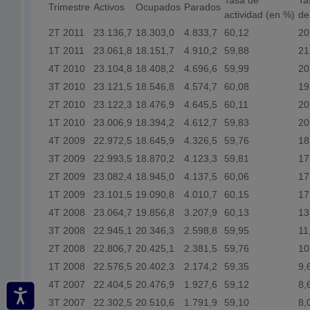
Tasa de
Ta
Trimestre
Activos
Ocupados
Parados
actividad (en %)
de
2T 2011
23.136,7
18.303,0
4.833,7
60,12
20
1T 2011
23.061,8
18.151,7
4.910,2
59,88
21
4T 2010
23.104,8
18.408,2
4.696,6
59,99
20
3T 2010
23.121,5
18.546,8
4.574,7
60,08
19
2T 2010
23.122,3
18.476,9
4.645,5
60,11
20
1T 2010
23.006,9
18.394,2
4.612,7
59,83
20
4T 2009
22.972,5
18.645,9
4.326,5
59,76
18
3T 2009
22.993,5
18.870,2
4.123,3
59,81
17
2T 2009
23.082,4
18.945,0
4.137,5
60,06
17
1T 2009
23.101,5
19.090,8
4.010,7
60,15
17
4T 2008
23.064,7
19.856,8
3.207,9
60,13
13
3T 2008
22.945,1
20.346,3
2.598,8
59,95
11
2T 2008
22.806,7
20.425,1
2.381,5
59,76
10
1T 2008
22.576,5
20.402,3
2.174,2
59,35
9,
4T 2007
22.404,5
20.476,9
1.927,6
59,12
8,
3T 2007
22.302,5
20.510,6
1.791,9
59,10
8,