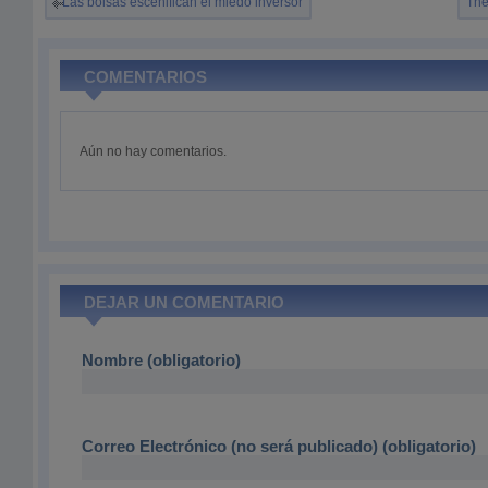
Las bolsas escenifican el miedo inversor
The
COMENTARIOS
Aún no hay comentarios.
DEJAR UN COMENTARIO
Nombre (obligatorio)
Correo Electrónico (no será publicado) (obligatorio)