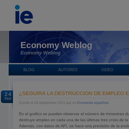
Economy Weblog
Economy Weblog
BLOG
AUTORES
VIDEO
¿SEGUIRÁ LA DESTRUCCIÓN DE EMPLEO 
24
Sep
Escrito el 24 septiembre 2011 por en
Economía española
En el grafico se pueden observar el número de trimestres du
destruye empleo en cada una de las últimas tres crisis de 
Además, con datos de AFI, se hace una previsión de la evol