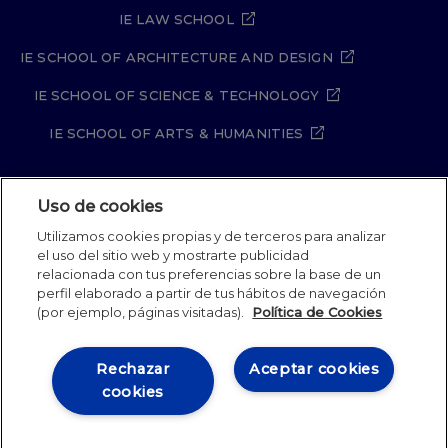
IE LAW SCHOOL
IE SCHOOL OF ARCHITECTURE AND DESIGN
IE SCHOOL OF SCIENCE & TECHNOLOGY
IE SCHOOL OF ARTS & HUMANITIES
Uso de cookies
Aviso legal
Política de Privacidad
Utilizamos cookies propias y de terceros para analizar
Política de Cookies
Política de seguridad
el uso del sitio web y mostrarte publicidad
Student Academic Standards
Canal Compliance
relacionada con tus preferencias sobre la base de un
Site Map
perfil elaborado a partir de tus hábitos de navegación
(por ejemplo, páginas visitadas).
Política de Cookies
IE University 2026
Rechazar
Aceptar cookies
cookies