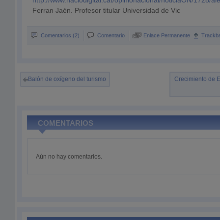
http://www.naciodigital.cat/opinionacional/noticiaON/1728/a
Ferran Jaén. Profesor titular Universidad de Vic
Comentarios (2)
Comentario
Enlace Permanente
Trackb
Balón de oxígeno del turismo
Crecimiento de E
COMENTARIOS
Aún no hay comentarios.