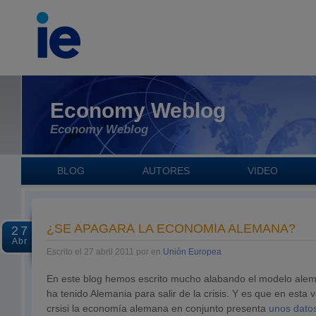
Economy Weblog
Economy Weblog
BLOG
AUTORES
VIDEO
¿SE APAGARÁ LA ECONOMÍA ALEMANA?
27
Abr
Escrito el 27 abril 2011 por en
Unión Europea
En este blog hemos escrito mucho alabando el modelo alem
ha tenido Alemania para salir de la crisis. Y es que en esta v
crsisi la economía alemana en conjunto presenta
unos dato