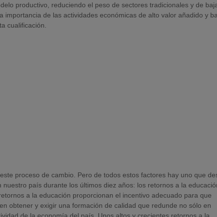
lo productivo, reduciendo el peso de sectores tradicionales y de baj
la importancia de las actividades económicas de alto valor añadido y 
a cualificación.
este proceso de cambio. Pero de todos estos factores hay uno que de
 nuestro país durante los últimos diez años: los retornos a la educaci
s retornos a la educación proporcionan el incentivo adecuado para que
io en obtener y exigir una formación de calidad que redunde no sólo en
vidad de la economía del país. Unos altos y crecientes retornos a la