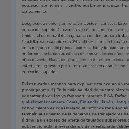
educación son el mejor incentivo posible para avanzar ha
conocimiento.
Desgraciadamente, y en relación a estos incentivos, Españ
educación superior (universitaria) son mucho más bajos q
Unidos, el diferencial de la ganancia media por hora trab
(bachilleres) está entre el 70% y el 80% más, en España e
en la mayoría de los países desarrollados (y también eme
de forma constante durante los últimos veinticinco años,
años noventa. Nuestras altas tasas de abandono escolar al f
extranjero, agravado por la reciente crisis económica, son 
educación superior.
Existen varias razones para explicar esta evolución ta
preocupantes. 1) En la mala calidad de nuestro siste
constatando en los ya famosos informes PISA. Rafael 
qué sistemáticamente Corea, Finlandia, Japón, Hong
conocimiento es considerado el motor de toda socied
también al aumento de la demanda de trabajadores de b
último, a un exceso de oferta de titulados superiore
subvencionada, universalista y de cuestionada calida