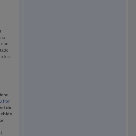
s
ria
s que
ntado
e los
viene
 ¿Por
vel de
debido
or
l