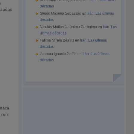
Sebastián Santiago Matías
en
Irán :Las últimas
a
décadas
basadas
Simón Máximo Sebastián
en
Irán :Las últimas
décadas
Nicolás Matías Jerónimo Gerónimo
en
Irán :Las
últimas décadas
Fátima Mireia Beatriz
en
Irán :Las últimas
décadas
Juanma Ignacio Judith
en
Irán :Las últimas
décadas
staca
ón en