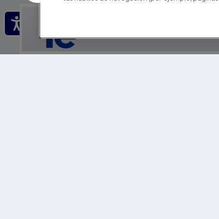
IE - REINVENTING HI
IE BUSINESS SCHOOL
IE SCHOOL OF POLITICS, ECONOMICS AND GLOBAL AFFAIR
IE LIFELONG LEARNING
FUNDACIÓN IE
IE EDU
IE SUMMER SCHOOL