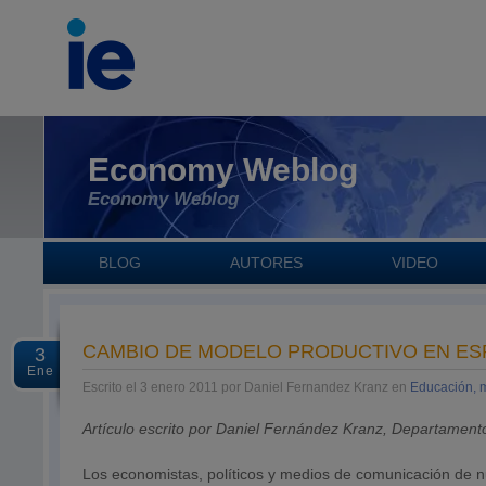
Economy Weblog
Economy Weblog
BLOG
AUTORES
VIDEO
CAMBIO DE MODELO PRODUCTIVO EN ES
3
Ene
Escrito el 3 enero 2011 por Daniel Fernandez Kranz en
Educación, m
Artículo escrito por Daniel Fernández Kranz, Departamen
Los economistas, políticos y medios de comunicación de nu