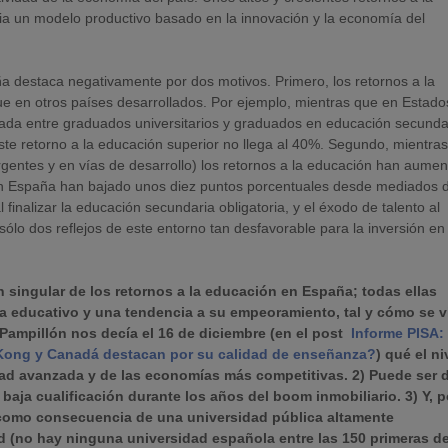
cia un modelo productivo basado en la innovación y la economía del
a destaca negativamente por dos motivos. Primero, los retornos a la
ue en otros países desarrollados. Por ejemplo, mientras que en Estado
ajada entre graduados universitarios y graduados en educación secunda
ste retorno a la educación superior no llega al 40%. Segundo, mientra
rgentes y en vías de desarrollo) los retornos a la educación han aume
 en España han bajado unos diez puntos porcentuales desde mediados d
inalizar la educación secundaria obligatoria, y el éxodo de talento al
sólo dos reflejos de este entorno tan desfavorable para la inversión en
n singular de los retornos a la educación en España; todas ellas
ma educativo y una tendencia a su empeoramiento, tal y cómo se 
Pampillón nos decía el 16 de diciembre (en el post
Informe PISA:
 Kong y Canadá destacan por su calidad de enseñanza?
) qué el ni
ad avanzada y de las economías más competitivas. 2) Puede ser 
aja cualificación durante los años del boom inmobiliario. 3) Y, p
s como consecuencia de una universidad pública altamente
d (no hay ninguna universidad española entre las 150 primeras de