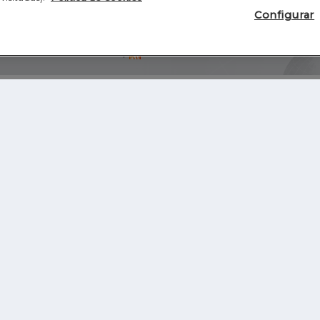
Configurar
Blog
Autores
Video
Inicio
RSS
GHER EDUCATION
IE UNIVERSITY
S
IE LAW SCHOOL
IE SCHOOL OF ARCHITECTURE AND DESIGN
IE SCHOOL OF SCIENCE & TECHNOLOGY
IE SCHOOL OF ARTS & HUMANITIES