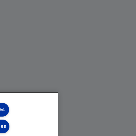
es
ies