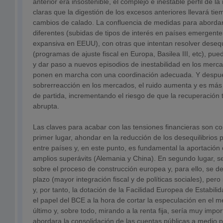
anterior era insostenible, el complejo e inestable perfil de l
claras que la digestión de los excesos anteriores llevará tie
cambios de calado. La confluencia de medidas para abordar
diferentes (subidas de tipos de interés en países emergentes,
expansiva en EEUU), con otras que intentan resolver desequi
(programas de ajuste fiscal en Europa, Basilea III, etc), pue
y dar paso a nuevos episodios de inestabilidad en los merca
ponen en marcha con una coordinación adecuada. Y desp
sobrerreacción en los mercados, el ruido aumenta y es más di
de partida, incrementando el riesgo de que la recuperación
abrupta.
Las claves para acabar con las tensiones financieras son c
primer lugar, ahondar en la reducción de los desequilibrios 
entre países y, en este punto, es fundamental la aportació
amplios superávits (Alemania y China). En segundo lugar, s
sobre el proceso de construcción europea y, para ello, se d
plazo (mayor integración fiscal y de políticas sociales), pero 
y, por tanto, la dotación de la Facilidad Europea de Estabili
el papel del BCE a la hora de cortar la especulación en el 
último y, sobre todo, mirando a la renta fija, sería muy imp
abordara la consolidación de las cuentas públicas a medio p