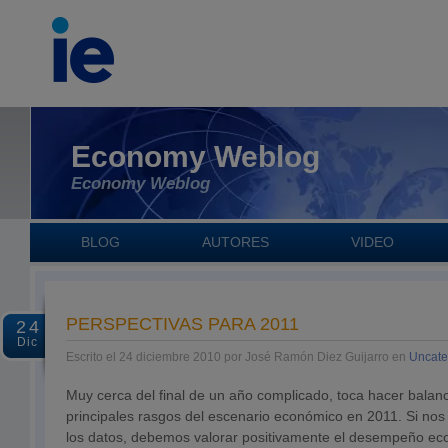
Economy Weblog
Economy Weblog
BLOG
AUTORES
VIDEO
PERSPECTIVAS PARA 2011
24
Dic
Escrito el 24 diciembre 2010 por José Ramón Diez Guijarro en
Uncate
Muy cerca del final de un año complicado, toca hacer balance
principales rasgos del escenario económico en 2011. Si nos 
los datos, debemos valorar positivamente el desempeño eco