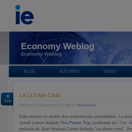
Economy Weblog
Economy Weblog
BLOG
AUTORES
VIDEO
LA ÚLTIMA CIMA
6
Sep
Escrito el 6 septiembre 2010 por en
Miscelánea
Este verano he tenido dos experiencias inolvidables. La lect
Jonah Lehrer titulado
The Power Trip
,
publicado en
The Wa
película de Juan Manuel Cotelo titulada “La última cima”. A