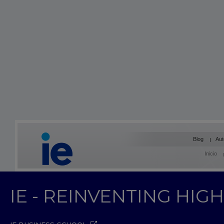
Blog
Aut
Inicio
IE - REINVENTING HI