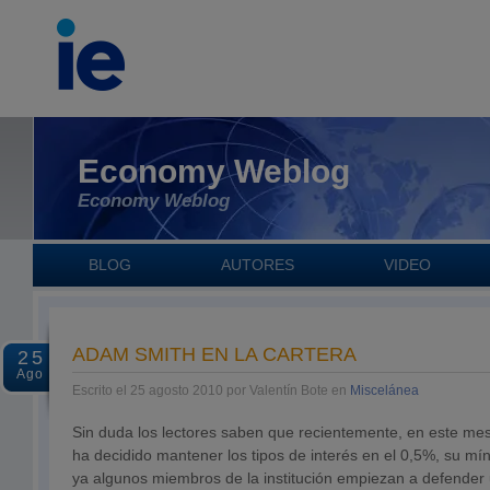
Economy Weblog
Economy Weblog
BLOG
AUTORES
VIDEO
ADAM SMITH EN LA CARTERA
25
Ago
Escrito el 25 agosto 2010 por Valentín Bote en
Miscelánea
Sin duda los lectores saben que recientemente, en este mes
ha decidido mantener los tipos de interés en el 0,5%, su mí
ya algunos miembros de la institución empiezan a defender 