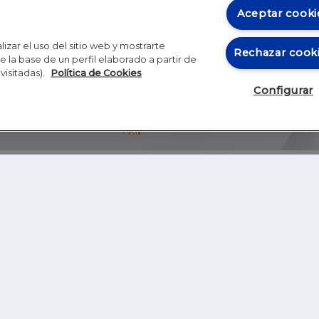
Aceptar cooki
izar el uso del sitio web y mostrarte
Rechazar cook
 la base de un perfil elaborado a partir de
visitadas).
Política de Cookies
Configurar
Blog
Autores
Video
Inicio
RSS
GHER EDUCATION
IE UNIVERSITY
S
IE LAW SCHOOL
IE SCHOOL OF ARCHITECTURE AND DESIGN
IE SCHOOL OF SCIENCE & TECHNOLOGY