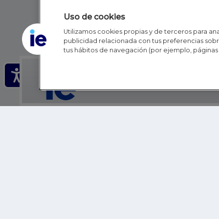
Uso de cookies
Utilizamos cookies propias y de terceros para anal
publicidad relacionada con tus preferencias sobre
tus hábitos de navegación (por ejemplo, páginas 
IE - REINVENTING HI
IE BUSINESS SCHOOL
IE SCHOOL OF POLITICS, ECONOMICS AND GLOBAL AFFAIR
IE LIFELONG LEARNING
FUNDACIÓN IE