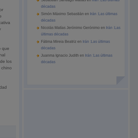
Sebastián Santiago Matías
en
Irán :Las últimas
décadas
or
Simón Máximo Sebastián
en
Irán :Las últimas
e
décadas
cativa
Nicolás Matías Jerónimo Gerónimo
en
Irán :Las
y
últimas décadas
Fátima Mireia Beatriz
en
Irán :Las últimas
o que
décadas
nal
Juanma Ignacio Judith
en
Irán :Las últimas
 de los
décadas
 chino
idad