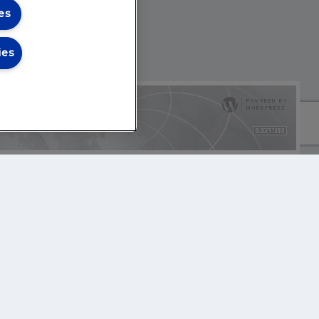
es
ies