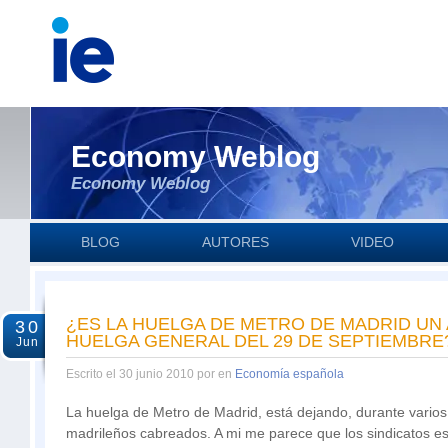
Economy Weblog
Economy Weblog
BLOG
AUTORES
VIDEO
¿ES LA HUELGA DE METRO DE MADRID UN 
30
HUELGA GENERAL DEL 29 DE SEPTIEMBRE
Jun
Escrito el 30 junio 2010 por en
Economía española
La huelga de Metro de Madrid, está dejando, durante varios
madrileños cabreados. A mi me parece que los sindicatos e