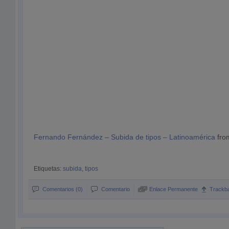
Fernando Fernández – Subida de tipos – Latinoamérica
fr
Etiquetas:
subida
,
tipos
Comentarios (0)
Comentario
Enlace Permanente
Trackb