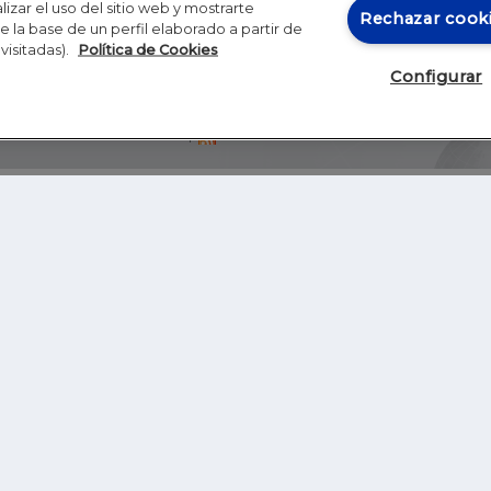
izar el uso del sitio web y mostrarte
Rechazar cook
 la base de un perfil elaborado a partir de
visitadas).
Política de Cookies
Configurar
Blog
Autores
Video
Inicio
RSS
GHER EDUCATION
IE UNIVERSITY
S
IE LAW SCHOOL
IE SCHOOL OF ARCHITECTURE AND DESIGN
IE SCHOOL OF SCIENCE & TECHNOLOGY
IE SCHOOL OF ARTS & HUMANITIES