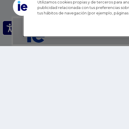
Utilizamos cookies propias y de terceros para anal
publicidad relacionada con tus preferencias sobre
tus hábitos de navegación (por ejemplo, páginas 
IE - REINVENTING HI
IE BUSINESS SCHOOL
IE SCHOOL OF POLITICS, ECONOMICS AND GLOBAL AFFAIR
IE LIFELONG LEARNING
FUNDACIÓN IE
IE EDU