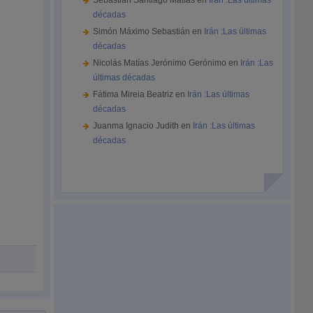
Sebastián Santiago Matías
en
Irán :Las últimas
décadas
Simón Máximo Sebastián
en
Irán :Las últimas
décadas
Nicolás Matías Jerónimo Gerónimo
en
Irán :Las
últimas décadas
Fátima Mireia Beatriz
en
Irán :Las últimas
décadas
Juanma Ignacio Judith
en
Irán :Las últimas
décadas