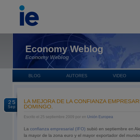
Economy Weblog
Economy Weblog
BLOG
AUTORES
VIDEO
LA MEJORA DE LA CONFIANZA EMPRESARI
25
DOMINGO.
Sep
Escrito el 25 septiembre 2009 por en
Unión Europea
La
confianza empresarial (IFO)
subió en septiembre en Al
la mayor de la zona euro y el mayor exportador del mundo