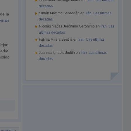
Sebastián Santiago Matías
en
Irán :Las últimas
décadas
Simón Máximo Sebastián
en
Irán :Las últimas
de la
décadas
lemán
Nicolás Matías Jerónimo Gerónimo
en
Irán :Las
últimas décadas
Fátima Mireia Beatriz
en
Irán :Las últimas
lejan
décadas
erkel
Juanma Ignacio Judith
en
Irán :Las últimas
sólido
décadas