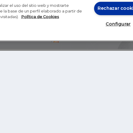
izar el uso del sitio web y mostrarte
Rechazar cook
 la base de un perfil elaborado a partir de
visitadas).
Política de Cookies
Configurar
Blog
Autores
Video
Inicio
RSS
GHER EDUCATION
IE UNIVERSITY
S
IE LAW SCHOOL
IE SCHOOL OF ARCHITECTURE AND DESIGN
IE SCHOOL OF SCIENCE & TECHNOLOGY
IE SCHOOL OF ARTS & HUMANITIES