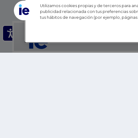
Utilizamos cookies propias y de terceros para anal
publicidad relacionada con tus preferencias sobre
tus hábitos de navegación (por ejemplo, páginas 
IE - REINVENTING HI
IE BUSINESS SCHOOL
IE SCHOOL OF POLITICS, ECONOMICS AND GLOBAL AFFAIR
IE LIFELONG LEARNING
FUNDACIÓN IE
IE EDU